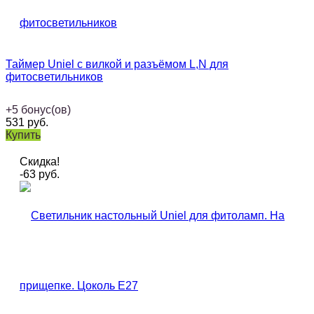
Таймер Uniel с вилкой и разъёмом L,N для
фитосветильников
+
5
бонус(ов)
531
руб.
Купить
Скидка!
-63
руб.