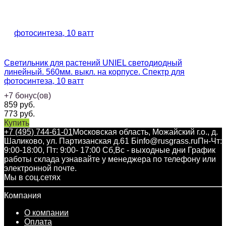
Светильник для растений UNIEL светодиодный
линейный. 560мм. выкл. на корпусе. Спектр для
фотосинтеза, 10 ватт
+
7
бонус(ов)
859
руб.
773
руб.
Купить
+7 (495) 744-61-01
Московская область, Можайский г.о., д.
Шаликово, ул. Партизанская д.61 Б
info@rusgrass.ru
Пн-Чт:
9:00-18:00, Пт: 9:00- 17:00 Сб,Вс - выходные дни График
работы склада узнавайте у менеджера по телефону или
электронной почте.
Мы в соц.сетях
Компания
О компании
Оплата