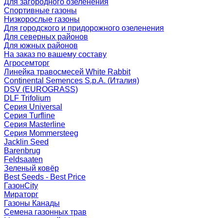
Для загородного озеленения
Спортивные газоны
Низкорослые газоны
Для городского и придорожного озеленения
Для северных районов
Для южных районов
На заказ по вашему составу
Агросемторг
Линейка травосмесей White Rabbit
Continental Semences S.p.A. (Италия)
DSV (EUROGRASS)
DLF Trifolium
Серия Universal
Серия Turfline
Серия Masterline
Серия Mommersteeg
Jacklin Seed
Barenbrug
Feldsaaten
Зеленый ковёр
Best Seeds - Best Price
ГазонCity
Мираторг
Газоны Канады
Семена газонных трав