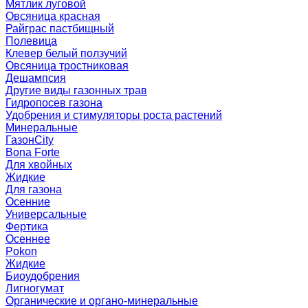
Мятлик луговой
Овсяница красная
Райграс пастбищный
Полевица
Клевер белый ползучий
Овсяница тростниковая
Дешампсия
Другие виды газонных трав
Гидропосев газона
Удобрения и стимуляторы роста растений
Минеральные
ГазонCity
Bona Forte
Для хвойных
Жидкие
Для газона
Осенние
Универсальные
Фертика
Осеннее
Pokon
Жидкие
Биоудобрения
Лигногумат
Органические и органо-минеральные