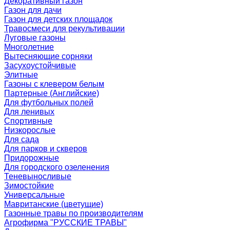
Декоративный газон
Газон для дачи
Газон для детских площадок
Травосмеси для рекультивации
Луговые газоны
Многолетние
Вытесняющие сорняки
Засухоустойчивые
Элитные
Газоны с клевером белым
Партерные (Английские)
Для футбольных полей
Для ленивых
Спортивные
Низкорослые
Для сада
Для парков и скверов
Придорожные
Для городского озеленения
Теневыносливые
Зимостойкие
Универсальные
Мавританские (цветущие)
Газонные травы по производителям
Агрофирма "РУССКИЕ ТРАВЫ"