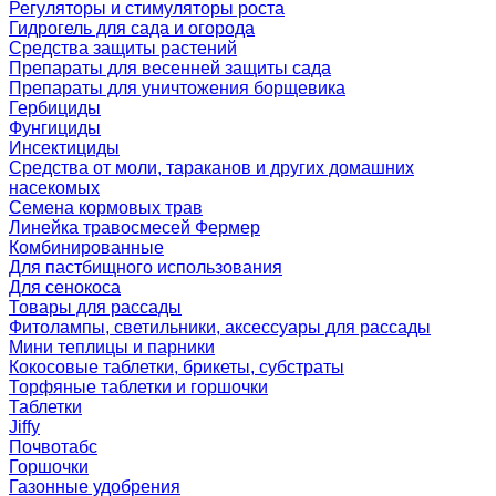
Регуляторы и стимуляторы роста
Гидрогель для сада и огорода
Средства защиты растений
Препараты для весенней защиты сада
Препараты для уничтожения борщевика
Гербициды
Фунгициды
Инсектициды
Средства от моли, тараканов и других домашних
насекомых
Семена кормовых трав
Линейка травосмесей Фермер
Комбинированные
Для пастбищного использования
Для сенокоса
Товары для рассады
Фитолампы, светильники, аксессуары для рассады
Мини теплицы и парники
Кокосовые таблетки, брикеты, субстраты
Торфяные таблетки и горшочки
Таблетки
Jiffy
Почвотабс
Горшочки
Газонные удобрения