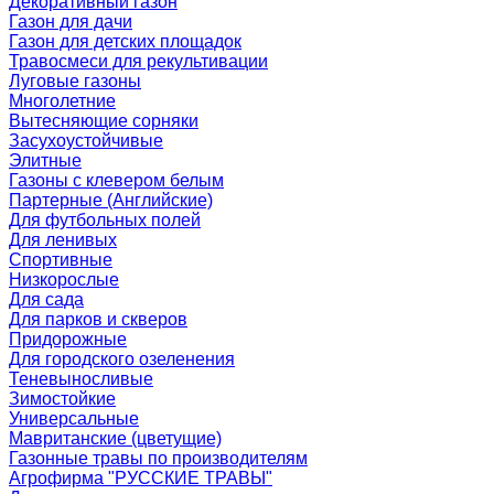
Декоративный газон
Газон для дачи
Газон для детских площадок
Травосмеси для рекультивации
Луговые газоны
Многолетние
Вытесняющие сорняки
Засухоустойчивые
Элитные
Газоны с клевером белым
Партерные (Английские)
Для футбольных полей
Для ленивых
Спортивные
Низкорослые
Для сада
Для парков и скверов
Придорожные
Для городского озеленения
Теневыносливые
Зимостойкие
Универсальные
Мавританские (цветущие)
Газонные травы по производителям
Агрофирма "РУССКИЕ ТРАВЫ"