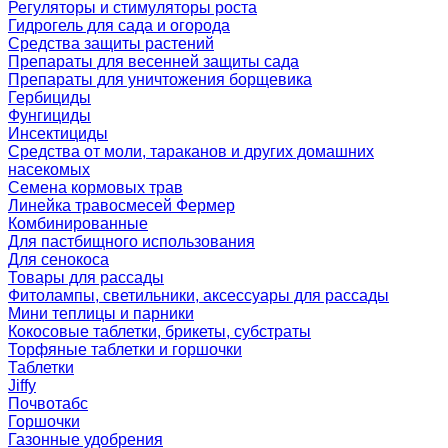
Регуляторы и стимуляторы роста
Гидрогель для сада и огорода
Средства защиты растений
Препараты для весенней защиты сада
Препараты для уничтожения борщевика
Гербициды
Фунгициды
Инсектициды
Средства от моли, тараканов и других домашних
насекомых
Семена кормовых трав
Линейка травосмесей Фермер
Комбинированные
Для пастбищного использования
Для сенокоса
Товары для рассады
Фитолампы, светильники, аксессуары для рассады
Мини теплицы и парники
Кокосовые таблетки, брикеты, субстраты
Торфяные таблетки и горшочки
Таблетки
Jiffy
Почвотабс
Горшочки
Газонные удобрения