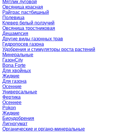
Мятлик луговой
Овсяница красная
Райграс пастбищный
Полевица
Клевер белый ползучий
Овсяница тростниковая
Дешампсия
Другие виды газонных трав
Гидропосев газона
Удобрения и стимуляторы роста растений
Минеральные
ГазонCity
Bona Forte
Для хвойных
Жидкие
Для газона
Осенние
Универсальные
Фертика
Осеннее
Pokon
Жидкие
Биоудобрения
Лигногумат
Органические и органо-минеральные