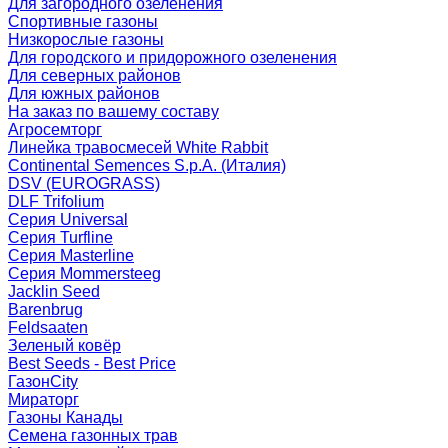
Для загородного озеленения
Спортивные газоны
Низкорослые газоны
Для городского и придорожного озеленения
Для северных районов
Для южных районов
На заказ по вашему составу
Агросемторг
Линейка травосмесей White Rabbit
Continental Semences S.p.A. (Италия)
DSV (EUROGRASS)
DLF Trifolium
Серия Universal
Серия Turfline
Серия Masterline
Серия Mommersteeg
Jacklin Seed
Barenbrug
Feldsaaten
Зеленый ковёр
Best Seeds - Best Price
ГазонCity
Мираторг
Газоны Канады
Семена газонных трав