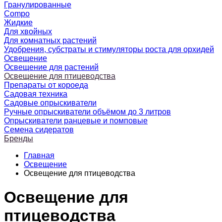
Гранулированные
Compo
Жидкие
Для хвойных
Для комнатных растений
Удобрения, субстраты и стимуляторы роста для орхидей
Освещение
Освещение для растений
Освещение для птицеводства
Препараты от короеда
Садовая техника
Садовые опрыскиватели
Ручные опрыскиватели объёмом до 3 литров
Опрыскиватели ранцевые и помповые
Семена сидератов
Бренды
Главная
Освещение
Освещение для птицеводства
Освещение для
птицеводства