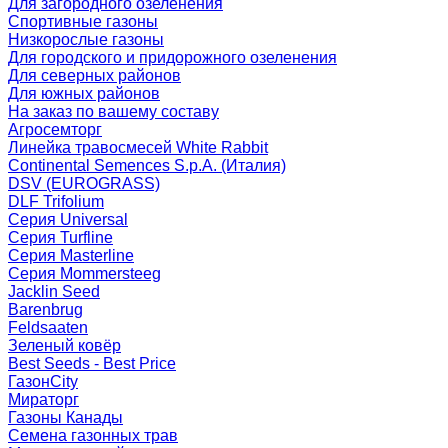
Для загородного озеленения
Спортивные газоны
Низкорослые газоны
Для городского и придорожного озеленения
Для северных районов
Для южных районов
На заказ по вашему составу
Агросемторг
Линейка травосмесей White Rabbit
Continental Semences S.p.A. (Италия)
DSV (EUROGRASS)
DLF Trifolium
Серия Universal
Серия Turfline
Серия Masterline
Серия Mommersteeg
Jacklin Seed
Barenbrug
Feldsaaten
Зеленый ковёр
Best Seeds - Best Price
ГазонCity
Мираторг
Газоны Канады
Семена газонных трав