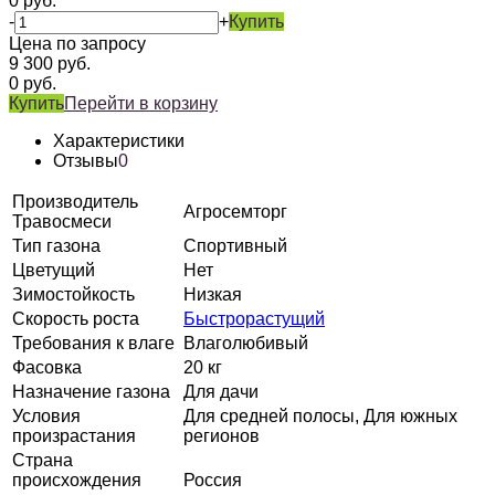
0
руб.
-
+
Купить
Цена по запросу
9 300
руб.
0
руб.
Купить
Перейти в корзину
Характеристики
Отзывы
0
Производитель
Агросемторг
Травосмеси
Тип газона
Спортивный
Цветущий
Нет
Зимостойкость
Низкая
Скорость роста
Быстрорастущий
Требования к влаге
Влаголюбивый
Фасовка
20 кг
Назначение газона
Для дачи
Условия
Для средней полосы, Для южных
произрастания
регионов
Страна
происхождения
Россия