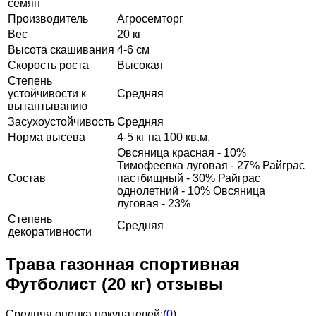
семян
Производитель
Агросемторг
Вес
20 кг
Высота скашивания
4-6 см
Скорость роста
Высокая
Степень
устойчивости к
Средняя
вытаптыванию
Засухоустойчивость
Средняя
Норма высева
4-5 кг на 100 кв.м.
Овсяница красная - 10%
Тимофеевка луговая - 27% Райграс
Состав
пастбищный - 30% Райграс
однолетний - 10% Овсяница
луговая - 23%
Степень
Средняя
декоративности
Трава газонная спортивная
Футболист (20 кг) отзывы
Средняя оценка покупателей:
(
0
)