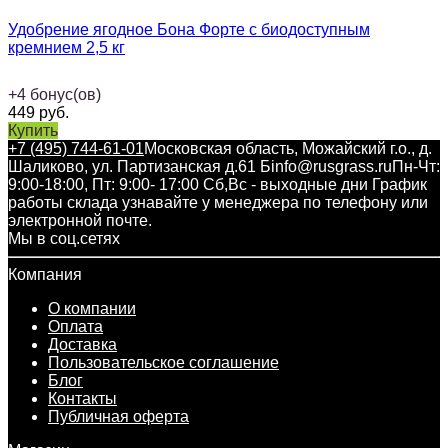
Удобрение ягодное Бона Форте с биодоступным
кремнием 2,5 кг
+
4
бонус(ов)
449
руб.
Купить
+7 (495) 744-61-01
Московская область, Можайский г.о., д.
Шаликово, ул. Партизанская д.61 Б
info@rusgrass.ru
Пн-Чт:
9:00-18:00, Пт: 9:00- 17:00 Сб,Вс - выходные дни График
работы склада узнавайте у менеджера по телефону или
электронной почте.
Мы в соц.сетях
Компания
О компании
Оплата
Доставка
Пользовательское соглашение
Блог
Контакты
Публичная оферта