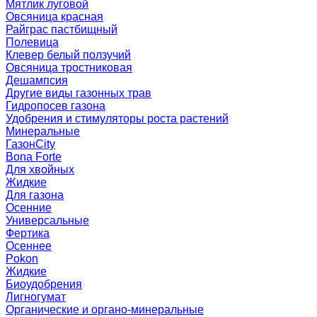
Мятлик луговой
Овсяница красная
Райграс пастбищный
Полевица
Клевер белый ползучий
Овсяница тростниковая
Дешампсия
Другие виды газонных трав
Гидропосев газона
Удобрения и стимуляторы роста растений
Минеральные
ГазонCity
Bona Forte
Для хвойных
Жидкие
Для газона
Осенние
Универсальные
Фертика
Осеннее
Pokon
Жидкие
Биоудобрения
Лигногумат
Органические и органо-минеральные