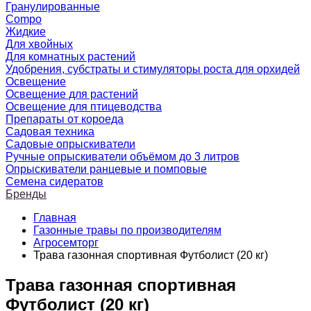
Гранулированные
Compo
Жидкие
Для хвойных
Для комнатных растений
Удобрения, субстраты и стимуляторы роста для орхидей
Освещение
Освещение для растений
Освещение для птицеводства
Препараты от короеда
Садовая техника
Садовые опрыскиватели
Ручные опрыскиватели объёмом до 3 литров
Опрыскиватели ранцевые и помповые
Семена сидератов
Бренды
Главная
Газонные травы по производителям
Агросемторг
Трава газонная спортивная Футболист (20 кг)
Трава газонная спортивная
Футболист (20 кг)