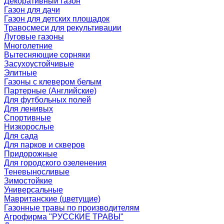
Декоративный газон
Газон для дачи
Газон для детских площадок
Травосмеси для рекультивации
Луговые газоны
Многолетние
Вытесняющие сорняки
Засухоустойчивые
Элитные
Газоны с клевером белым
Партерные (Английские)
Для футбольных полей
Для ленивых
Спортивные
Низкорослые
Для сада
Для парков и скверов
Придорожные
Для городского озеленения
Теневыносливые
Зимостойкие
Универсальные
Мавританские (цветущие)
Газонные травы по производителям
Агрофирма "РУССКИЕ ТРАВЫ"