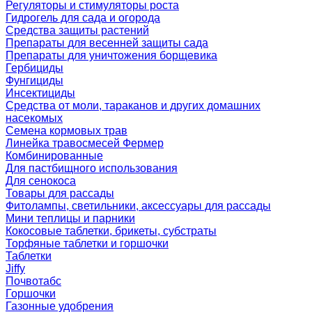
Регуляторы и стимуляторы роста
Гидрогель для сада и огорода
Средства защиты растений
Препараты для весенней защиты сада
Препараты для уничтожения борщевика
Гербициды
Фунгициды
Инсектициды
Средства от моли, тараканов и других домашних
насекомых
Семена кормовых трав
Линейка травосмесей Фермер
Комбинированные
Для пастбищного использования
Для сенокоса
Товары для рассады
Фитолампы, светильники, аксессуары для рассады
Мини теплицы и парники
Кокосовые таблетки, брикеты, субстраты
Торфяные таблетки и горшочки
Таблетки
Jiffy
Почвотабс
Горшочки
Газонные удобрения