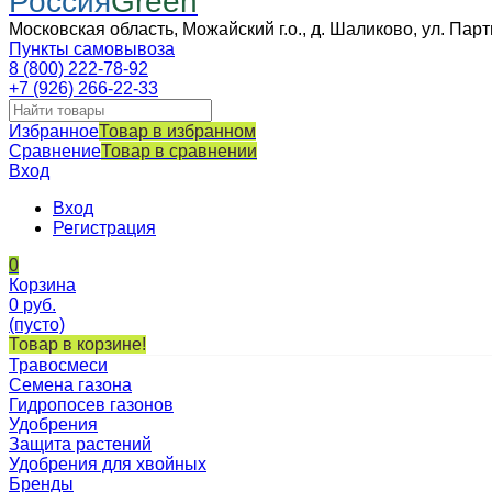
Россия
Green
Московская область, Можайский г.о., д. Шаликово, ул. Парт
Пункты самовывоза
8 (800) 222-78-92
+7 (926) 266-22-33
Избранное
Товар в избранном
Сравнение
Товар в сравнении
Вход
Вход
Регистрация
0
Корзина
0
руб.
(пусто)
Товар в корзине!
Травосмеси
Семена газона
Гидропосев газонов
Удобрения
Защита растений
Удобрения для хвойных
Бренды