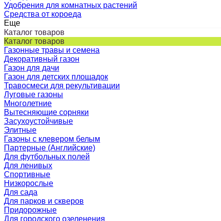
Удобрения для комнатных растений
Средства от короеда
Еще
Каталог товаров
Каталог товаров
Газонные травы и семена
Декоративный газон
Газон для дачи
Газон для детских площадок
Травосмеси для рекультивации
Луговые газоны
Многолетние
Вытесняющие сорняки
Засухоустойчивые
Элитные
Газоны с клевером белым
Партерные (Английские)
Для футбольных полей
Для ленивых
Спортивные
Низкорослые
Для сада
Для парков и скверов
Придорожные
Для городского озеленения