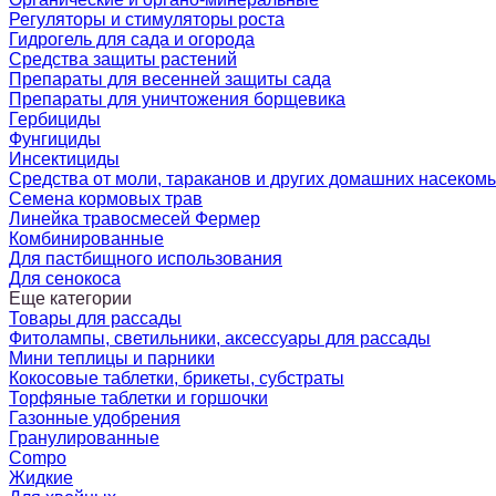
Регуляторы и стимуляторы роста
Гидрогель для сада и огорода
Средства защиты растений
Препараты для весенней защиты сада
Препараты для уничтожения борщевика
Гербициды
Фунгициды
Инсектициды
Средства от моли, тараканов и других домашних насеком
Семена кормовых трав
Линейка травосмесей Фермер
Комбинированные
Для пастбищного использования
Для сенокоса
Еще категории
Товары для рассады
Фитолампы, светильники, аксессуары для рассады
Мини теплицы и парники
Кокосовые таблетки, брикеты, субстраты
Торфяные таблетки и горшочки
Газонные удобрения
Гранулированные
Compo
Жидкие