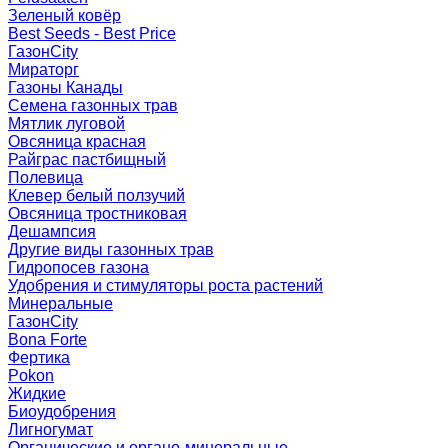
Зеленый ковёр
Best Seeds - Best Price
ГазонCity
Мираторг
Газоны Канады
Семена газонных трав
Мятлик луговой
Овсяница красная
Райграс пастбищный
Полевица
Клевер белый ползучий
Овсяница тростниковая
Дешампсия
Другие виды газонных трав
Гидропосев газона
Удобрения и стимуляторы роста растений
Минеральные
ГазонCity
Bona Forte
Фертика
Pokon
Жидкие
Биоудобрения
Лигногумат
Органические и органо-минеральные