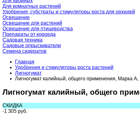
Для хвойных
Для комнатных растений
Удобрения, субстраты и стимуляторы роста для орхидей
Освещение
Освещение для растений
Освещение для птицеводства
Препараты от короеда
Садовая техника
Садовые опрыскиватели
Семена сидератов
Главная
Удобрения и стимуляторы роста растений
Лигногумат
Лигногумат калийный, общего применения, Марка А, 2
Лигногумат калийный, общего приме
СКИДКА
-1 305
руб.