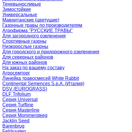
Теневыносливые
Зимостойкие
Универсальные
Мавританские (цветущие)
Газонные травы по производителям
Агрофирма "РУССКИЕ ТРАВЫ"
Для загородного озеленения
Спортивные газоны
Низкорослые газоны
Для городского и придорожного озеленения
Для северных районов
Для южных районов
На заказ по вашему составу
Агросемторг
Линейка травосмесей White Rabbit
Continental Semences S.p.A. (Италия)
DSV (EUROGRASS)
DLF Trifolium
Серия Universal
Серия Turfline
Серия Masterline
Серия Mommersteeg
Jacklin Seed
Barenbrug
Feldsaaten