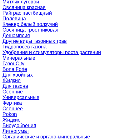
Мятлик луговой
Овсяница красная
Райграс пастбищный
Полевица
Клевер белый ползучий
Овсяница тростниковая
Дешампсия
Другие виды газонных трав
Гидропосев газона
Удобрения и стимуляторы роста растений
Минеральные
ГазонCity
Bona Forte
Для хвойных
Жидкие
Для газона
Осенние
Универсальные
Фертика
Осеннее
Pokon
Жидкие
Биоудобрения
Лигногумат
Органические и органо-минеральные