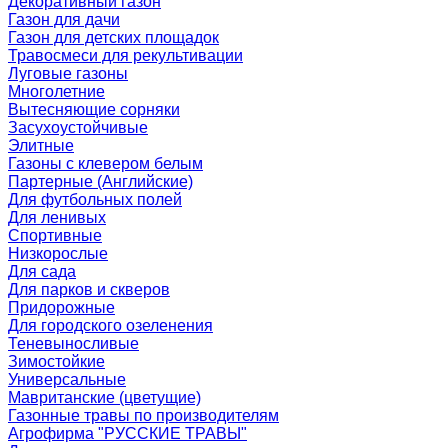
Декоративный газон
Газон для дачи
Газон для детских площадок
Травосмеси для рекультивации
Луговые газоны
Многолетние
Вытесняющие сорняки
Засухоустойчивые
Элитные
Газоны с клевером белым
Партерные (Английские)
Для футбольных полей
Для ленивых
Спортивные
Низкорослые
Для сада
Для парков и скверов
Придорожные
Для городского озеленения
Теневыносливые
Зимостойкие
Универсальные
Мавританские (цветущие)
Газонные травы по производителям
Агрофирма "РУССКИЕ ТРАВЫ"