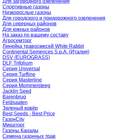
Для загородного озеленения
Спортивные газоны
Низкорослые газоны
Для городского и придорожного озеленения
Для северных районов
Для южных районов
На заказ по вашему составу
Агросемторг
Линейка травосмесей White Rabbit
Continental Semences S.p.A. (Италия)
DSV (EUROGRASS)
DLF Trifolium
Серия Universal
Серия Turfline
Серия Masterline
Серия Mommersteeg
Jacklin Seed
Barenbrug
Feldsaaten
Зеленый ковёр
Best Seeds - Best Price
ГазонCity
Мираторг
Газоны Канады
Семена газонных трав