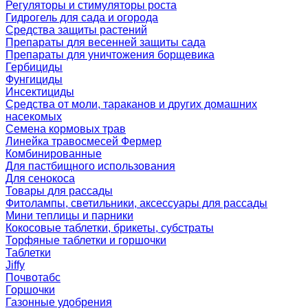
Регуляторы и стимуляторы роста
Гидрогель для сада и огорода
Средства защиты растений
Препараты для весенней защиты сада
Препараты для уничтожения борщевика
Гербициды
Фунгициды
Инсектициды
Средства от моли, тараканов и других домашних
насекомых
Семена кормовых трав
Линейка травосмесей Фермер
Комбинированные
Для пастбищного использования
Для сенокоса
Товары для рассады
Фитолампы, светильники, аксессуары для рассады
Мини теплицы и парники
Кокосовые таблетки, брикеты, субстраты
Торфяные таблетки и горшочки
Таблетки
Jiffy
Почвотабс
Горшочки
Газонные удобрения