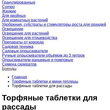
Гранулированные
Compo
Жидкие
Для хвойных
Для комнатных растений
Удобрения, субстраты и стимуляторы роста для орхидей
Освещение
Освещение для растений
Освещение для птицеводства
Препараты от короеда
Садовая техника
Садовые опрыскиватели
Ручные опрыскиватели объёмом до 3 литров
Опрыскиватели ранцевые и помповые
Семена сидератов
Бренды
Главная
Торфяные таблетки и мини-теплицы
Торфяные таблетки для рассады
Торфяные таблетки для
рассады