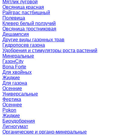
Мятлик луговой
Овсяница красная
Райграс пастбищный
Полевица
Клевер белый ползучий
Овсяница тростниковая
Дешампсия
Другие виды газонных трав
Гидропосев газона
Удобрения и стимуляторы роста растений
Минеральные
ГазонCity
Bona Forte
Для хвойных
Жидкие
Для газона
Осенние
Универсальные
Фертика
Осеннее
Pokon
Жидкие
Биоудобрения
Лигногумат
Органические и органо-минеральные