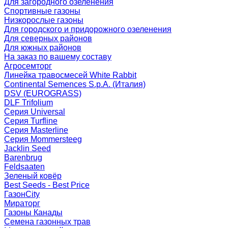
Для загородного озеленения
Спортивные газоны
Низкорослые газоны
Для городского и придорожного озеленения
Для северных районов
Для южных районов
На заказ по вашему составу
Агросемторг
Линейка травосмесей White Rabbit
Continental Semences S.p.A. (Италия)
DSV (EUROGRASS)
DLF Trifolium
Серия Universal
Серия Turfline
Серия Masterline
Серия Mommersteeg
Jacklin Seed
Barenbrug
Feldsaaten
Зеленый ковёр
Best Seeds - Best Price
ГазонCity
Мираторг
Газоны Канады
Семена газонных трав