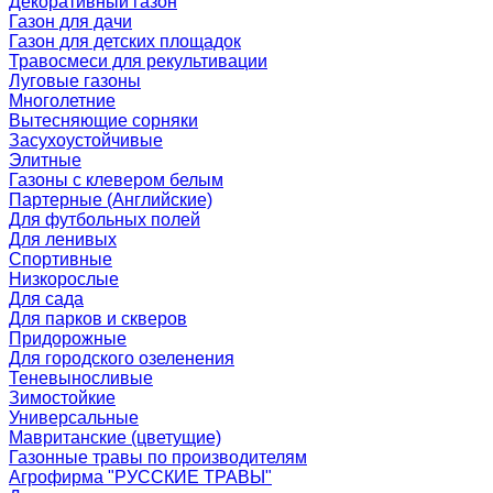
Декоративный газон
Газон для дачи
Газон для детских площадок
Травосмеси для рекультивации
Луговые газоны
Многолетние
Вытесняющие сорняки
Засухоустойчивые
Элитные
Газоны с клевером белым
Партерные (Английские)
Для футбольных полей
Для ленивых
Спортивные
Низкорослые
Для сада
Для парков и скверов
Придорожные
Для городского озеленения
Теневыносливые
Зимостойкие
Универсальные
Мавританские (цветущие)
Газонные травы по производителям
Агрофирма "РУССКИЕ ТРАВЫ"