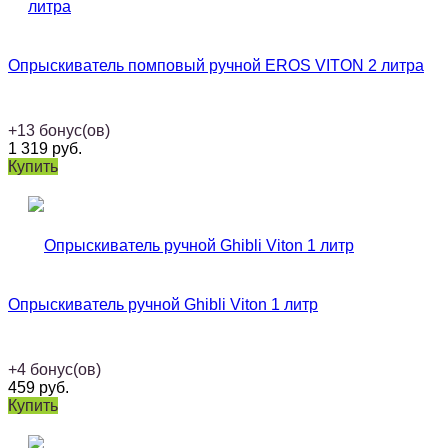
Опрыскиватель помповый ручной EROS VITON 2 литра
+
13
бонус(ов)
1 319
руб.
Купить
Опрыскиватель ручной Ghibli Viton 1 литр
+
4
бонус(ов)
459
руб.
Купить