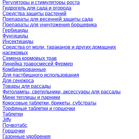
Регуляторы и стимуляторы роста
Гидрогель для сада и огорода
Средства защиты растений
Препараты для весенней защиты сада
Препараты для уничтожения борщевика
Гербициды
Фунгициды
Инсектициды
Средства от моли, тараканов и других домашних
насекомых
Семена кормовых трав
Линейка травосмесей Фермер
Комбинированные
Для пастбищного использования
Для сенокоса
Товары для рассады
Фитолампы, светильники, аксессуары для рассады
Мини теплицы и парники
Кокосовые таблетки, брикеты, субстраты
Торфяные таблетки и горшочки
Таблетки
Jiffy
Почвотабс
Горшочки
Газонные удобрения