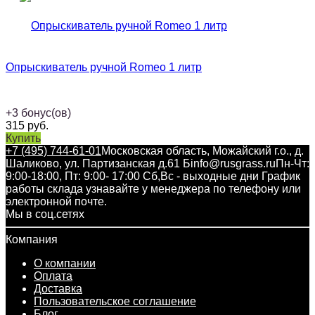
Опрыскиватель ручной Romeo 1 литр
+
3
бонус(ов)
315
руб.
Купить
+7 (495) 744-61-01
Московская область, Можайский г.о., д.
Шаликово, ул. Партизанская д.61 Б
info@rusgrass.ru
Пн-Чт:
9:00-18:00, Пт: 9:00- 17:00 Сб,Вс - выходные дни График
работы склада узнавайте у менеджера по телефону или
электронной почте.
Мы в соц.сетях
Компания
О компании
Оплата
Доставка
Пользовательское соглашение
Блог