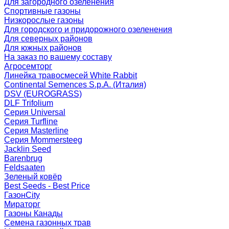
Для загородного озеленения
Спортивные газоны
Низкорослые газоны
Для городского и придорожного озеленения
Для северных районов
Для южных районов
На заказ по вашему составу
Агросемторг
Линейка травосмесей White Rabbit
Continental Semences S.p.A. (Италия)
DSV (EUROGRASS)
DLF Trifolium
Серия Universal
Серия Turfline
Серия Masterline
Серия Mommersteeg
Jacklin Seed
Barenbrug
Feldsaaten
Зеленый ковёр
Best Seeds - Best Price
ГазонCity
Мираторг
Газоны Канады
Семена газонных трав