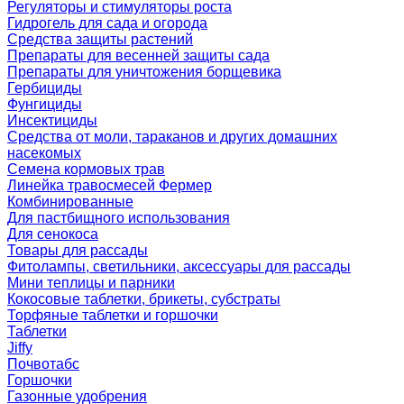
Регуляторы и стимуляторы роста
Гидрогель для сада и огорода
Средства защиты растений
Препараты для весенней защиты сада
Препараты для уничтожения борщевика
Гербициды
Фунгициды
Инсектициды
Средства от моли, тараканов и других домашних
насекомых
Семена кормовых трав
Линейка травосмесей Фермер
Комбинированные
Для пастбищного использования
Для сенокоса
Товары для рассады
Фитолампы, светильники, аксессуары для рассады
Мини теплицы и парники
Кокосовые таблетки, брикеты, субстраты
Торфяные таблетки и горшочки
Таблетки
Jiffy
Почвотабс
Горшочки
Газонные удобрения