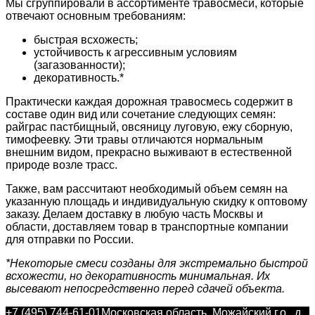
Мы сгруппировали в ассортименте травосмеси, которые
отвечают основным требованиям:
быстрая всхожесть;
устойчивость к агрессивным условиям
(загазованности);
декоративность.*
Практически каждая дорожная травосмесь содержит в
составе один вид или сочетание следующих семян:
райграс пастбищный, овсяницу луговую, ежу сборную,
тимофеевку. Эти травы отличаются нормальным
внешним видом, прекрасно выживают в естественной
природе возле трасс.
Также, вам рассчитают необходимый объем семян на
указанную площадь и индивидуальную скидку к оптовому
заказу. Делаем доставку в любую часть Москвы и
области, доставляем товар в транспортные компании
для отправки по России.
*Некоторые смеси созданы для экстремально быстрой
всхожести, но декоративность минимальная. Их
высевают непосредственно перед сдачей объекта.
+7 (495) 744-61-01
Московская область, Можайский г.о., д.