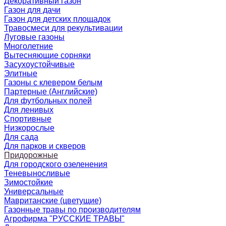
Декоративный газон
Газон для дачи
Газон для детских площадок
Травосмеси для рекультивации
Луговые газоны
Многолетние
Вытесняющие сорняки
Засухоустойчивые
Элитные
Газоны с клевером белым
Партерные (Английские)
Для футбольных полей
Для ленивых
Спортивные
Низкорослые
Для сада
Для парков и скверов
Придорожные
Для городского озеленения
Теневыносливые
Зимостойкие
Универсальные
Мавританские (цветущие)
Газонные травы по производителям
Агрофирма "РУССКИЕ ТРАВЫ"