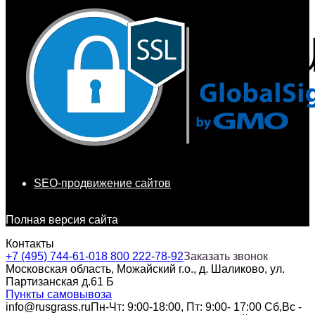
SEO-продвижение сайтов
Полная версия сайта
Контакты
+7 (495) 744-61-01
8 800 222-78-92
Заказать звонок
Московская область, Можайский г.о., д. Шаликово, ул.
Партизанская д.61 Б
Пункты самовывоза
info@rusgrass.ru
Пн-Чт: 9:00-18:00, Пт: 9:00- 17:00 Сб,Вс -