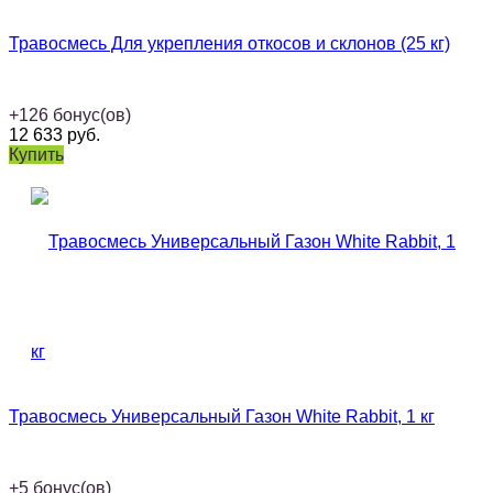
Травосмесь Для укрепления откосов и склонов (25 кг)
+
126
бонус(ов)
12 633
руб.
Купить
Травосмесь Универсальный Газон White Rabbit, 1 кг
+
5
бонус(ов)