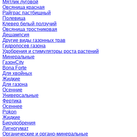
Мятлик луговой
Овсяница красная
Райграс пастбищный
Полевица
Клевер белый ползучий
Овсяница тростниковая
Дешампсия
Другие виды газонных трав
Гидропосев газона
Удобрения и стимуляторы роста растений
Минеральные
ГазонCity
Bona Forte
Для хвойных
Жидкие
Для газона
Осенние
Универсальные
Фертика
Осеннее
Pokon
Жидкие
Биоудобрения
Лигногумат
Органические и органо-минеральные