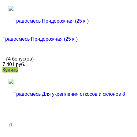
Травосмесь Придорожная (25 кг)
+
74
бонус(ов)
7 401
руб.
Купить