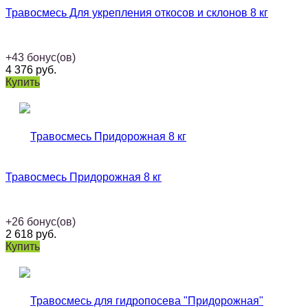
Травосмесь Для укрепления откосов и склонов 8 кг
+
43
бонус(ов)
4 376
руб.
Купить
Травосмесь Придорожная 8 кг
+
26
бонус(ов)
2 618
руб.
Купить