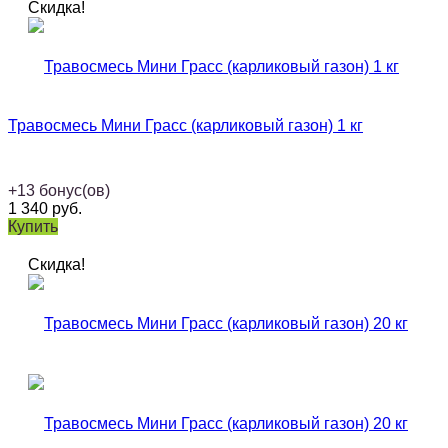
Скидка!
Травосмесь Мини Грасс (карликовый газон) 1 кг
+
13
бонус(ов)
1 340
руб.
Купить
Скидка!