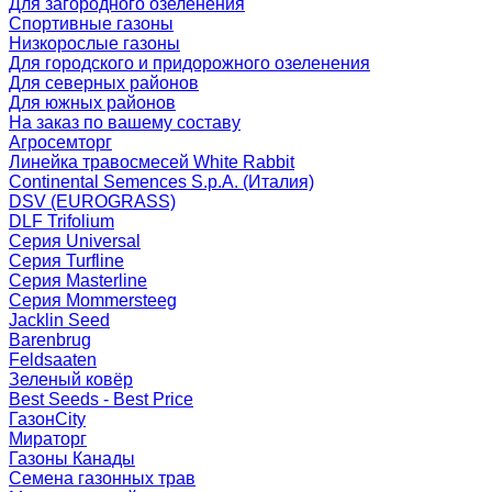
Для загородного озеленения
Спортивные газоны
Низкорослые газоны
Для городского и придорожного озеленения
Для северных районов
Для южных районов
На заказ по вашему составу
Агросемторг
Линейка травосмесей White Rabbit
Continental Semences S.p.A. (Италия)
DSV (EUROGRASS)
DLF Trifolium
Серия Universal
Серия Turfline
Серия Masterline
Серия Mommersteeg
Jacklin Seed
Barenbrug
Feldsaaten
Зеленый ковёр
Best Seeds - Best Price
ГазонCity
Мираторг
Газоны Канады
Семена газонных трав