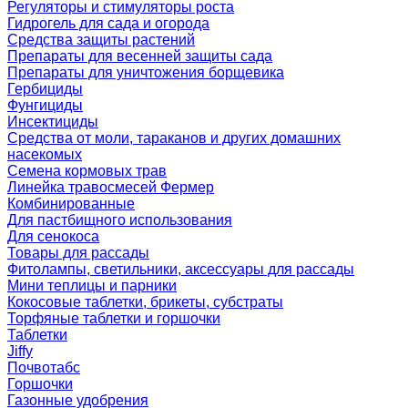
Регуляторы и стимуляторы роста
Гидрогель для сада и огорода
Средства защиты растений
Препараты для весенней защиты сада
Препараты для уничтожения борщевика
Гербициды
Фунгициды
Инсектициды
Средства от моли, тараканов и других домашних
насекомых
Семена кормовых трав
Линейка травосмесей Фермер
Комбинированные
Для пастбищного использования
Для сенокоса
Товары для рассады
Фитолампы, светильники, аксессуары для рассады
Мини теплицы и парники
Кокосовые таблетки, брикеты, субстраты
Торфяные таблетки и горшочки
Таблетки
Jiffy
Почвотабс
Горшочки
Газонные удобрения