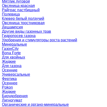
Мятлик луговой
Овсяница красная
Райграс пастбищный
Полевица
Клевер белый ползучий
Овсяница тростниковая
Дешампсия
Другие виды газонных трав
Гидропосев газона
Удобрения и стимуляторы роста растений
Минеральные
ГазонCity
Bona Forte
Для хвойных
Жидкие
Для газона
Осенние
Универсальные
Фертика
Осеннее
Pokon
Жидкие
Биоудобрения
Лигногумат
Органические и органо-минеральные