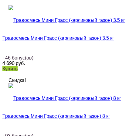
Травосмесь Мини Грасс (карликовый газон) 3,5 кг
+
46
бонус(ов)
4 690
руб.
Купить
Скидка!
Травосмесь Мини Грасс (карликовый газон) 8 кг
+
93
бонус(ов)