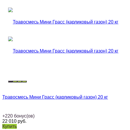
Травосмесь Мини Грасс (карликовый газон) 20 кг
+
220
бонус(ов)
22 010
руб.
Купить