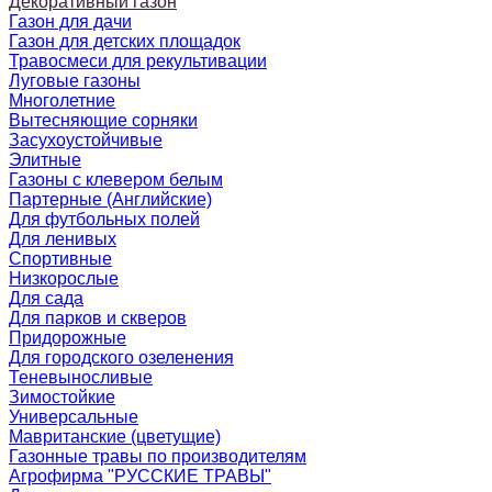
Декоративный газон
Газон для дачи
Газон для детских площадок
Травосмеси для рекультивации
Луговые газоны
Многолетние
Вытесняющие сорняки
Засухоустойчивые
Элитные
Газоны с клевером белым
Партерные (Английские)
Для футбольных полей
Для ленивых
Спортивные
Низкорослые
Для сада
Для парков и скверов
Придорожные
Для городского озеленения
Теневыносливые
Зимостойкие
Универсальные
Мавританские (цветущие)
Газонные травы по производителям
Агрофирма "РУССКИЕ ТРАВЫ"