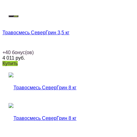
Травосмесь СеверГрин 3,5 кг
+
40
бонус(ов)
4 011
руб.
Купить