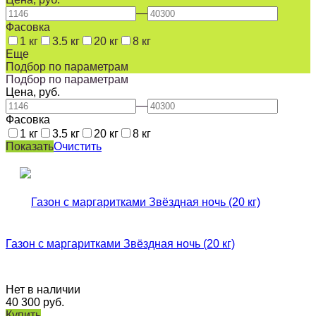
—
Фасовка
1 кг
3.5 кг
20 кг
8 кг
Еще
Подбор по параметрам
Подбор по параметрам
Цена, руб.
—
Фасовка
1 кг
3.5 кг
20 кг
8 кг
Показать
Очистить
Газон с маргаритками Звёздная ночь (20 кг)
Нет в наличии
40 300
руб.
Купить