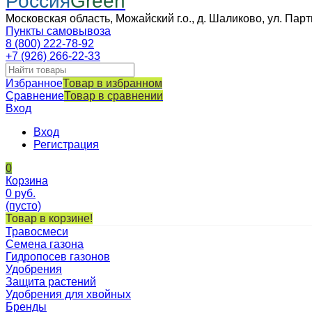
Россия
Green
Московская область, Можайский г.о., д. Шаликово, ул. Парт
Пункты самовывоза
8 (800) 222-78-92
+7 (926) 266-22-33
Избранное
Товар в избранном
Сравнение
Товар в сравнении
Вход
Вход
Регистрация
0
Корзина
0
руб.
(пусто)
Товар в корзине!
Травосмеси
Семена газона
Гидропосев газонов
Удобрения
Защита растений
Удобрения для хвойных
Бренды