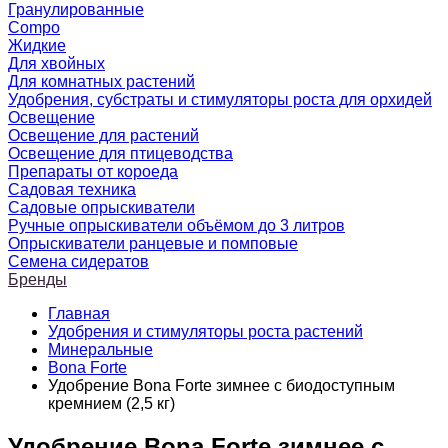
Гранулированные
Compo
Жидкие
Для хвойных
Для комнатных растений
Удобрения, субстраты и стимуляторы роста для орхидей
Освещение
Освещение для растений
Освещение для птицеводства
Препараты от короеда
Садовая техника
Садовые опрыскиватели
Ручные опрыскиватели объёмом до 3 литров
Опрыскиватели ранцевые и помповые
Семена сидератов
Бренды
Главная
Удобрения и стимуляторы роста растений
Минеральные
Bona Forte
Удобрение Bona Forte зимнее с биодоступным
кремнием (2,5 кг)
Удобрение Bona Forte зимнее с