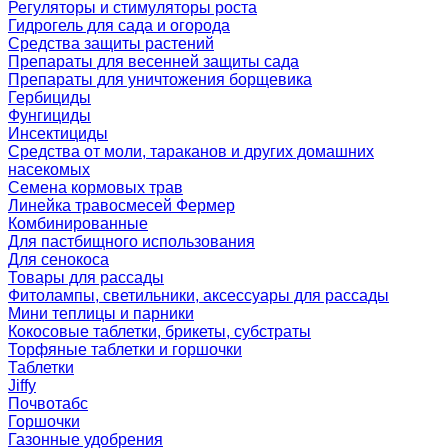
Регуляторы и стимуляторы роста
Гидрогель для сада и огорода
Средства защиты растений
Препараты для весенней защиты сада
Препараты для уничтожения борщевика
Гербициды
Фунгициды
Инсектициды
Средства от моли, тараканов и других домашних
насекомых
Семена кормовых трав
Линейка травосмесей Фермер
Комбинированные
Для пастбищного использования
Для сенокоса
Товары для рассады
Фитолампы, светильники, аксессуары для рассады
Мини теплицы и парники
Кокосовые таблетки, брикеты, субстраты
Торфяные таблетки и горшочки
Таблетки
Jiffy
Почвотабс
Горшочки
Газонные удобрения