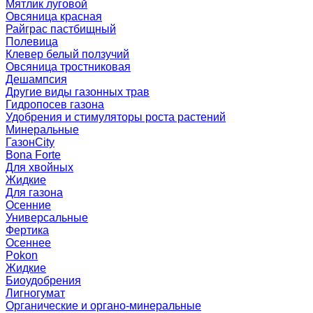
Мятлик луговой
Овсяница красная
Райграс пастбищный
Полевица
Клевер белый ползучий
Овсяница тростниковая
Дешампсия
Другие виды газонных трав
Гидропосев газона
Удобрения и стимуляторы роста растений
Минеральные
ГазонCity
Bona Forte
Для хвойных
Жидкие
Для газона
Осенние
Универсальные
Фертика
Осеннее
Pokon
Жидкие
Биоудобрения
Лигногумат
Органические и органо-минеральные