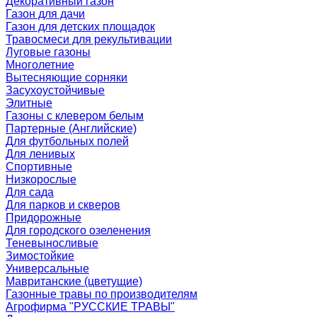
Декоративный газон
Газон для дачи
Газон для детских площадок
Травосмеси для рекультивации
Луговые газоны
Многолетние
Вытесняющие сорняки
Засухоустойчивые
Элитные
Газоны с клевером белым
Партерные (Английские)
Для футбольных полей
Для ленивых
Спортивные
Низкорослые
Для сада
Для парков и скверов
Придорожные
Для городского озеленения
Теневыносливые
Зимостойкие
Универсальные
Мавританские (цветущие)
Газонные травы по производителям
Агрофирма "РУССКИЕ ТРАВЫ"