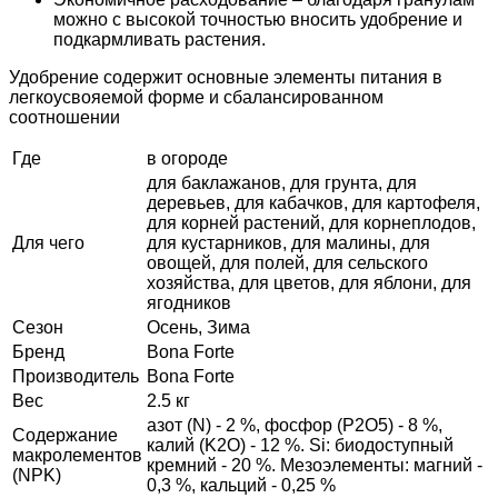
можно с высокой точностью вносить удобрение и
подкармливать растения.
Удобрение содержит основные элементы питания в
легкоусвояемой форме и сбалансированном
соотношении
Где
в огороде
для баклажанов, для грунта, для
деревьев, для кабачков, для картофеля,
для корней растений, для корнеплодов,
Для чего
для кустарников, для малины, для
овощей, для полей, для сельского
хозяйства, для цветов, для яблони, для
ягодников
Сезон
Осень, Зима
Бренд
Bona Forte
Производитель
Bona Forte
Вес
2.5 кг
азот (N) - 2 %, фосфор (P2O5) - 8 %,
Содержание
калий (K2O) - 12 %. Si: биодоступный
макролементов
кремний - 20 %. Мезоэлементы: магний -
(NPK)
0,3 %, кальций - 0,25 %