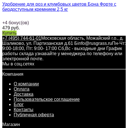
Удобрение для роз и клумбовых цветов Бона Форте с
биодоступным кремнием 2,5 кг
+
4
бонус(ов)
479
руб.
Купить
+7 (495) 744-61-01
Московская область, Можайский г.о., д.
Шаликово, ул. Партизанская д.61 Б
info@rusgrass.ru
Пн-Чт:
9:00-18:00, Пт: 9:00- 17:00 Сб,Вс - выходные дни График
работы склада узнавайте у менеджера по телефону или
электронной почте.
Мы в соц.сетях
Компания
О компании
Оплата
Доставка
Пользовательское соглашение
Блог
Контакты
Публичная оферта
Магазин