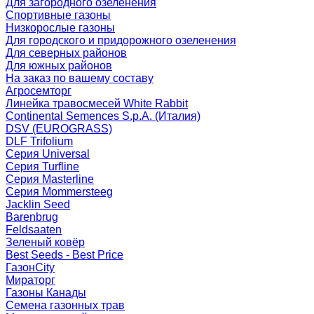
Для загородного озеленения
Спортивные газоны
Низкорослые газоны
Для городского и придорожного озеленения
Для северных районов
Для южных районов
На заказ по вашему составу
Агросемторг
Линейка травосмесей White Rabbit
Continental Semences S.p.A. (Италия)
DSV (EUROGRASS)
DLF Trifolium
Серия Universal
Серия Turfline
Серия Masterline
Серия Mommersteeg
Jacklin Seed
Barenbrug
Feldsaaten
Зеленый ковёр
Best Seeds - Best Price
ГазонCity
Мираторг
Газоны Канады
Семена газонных трав