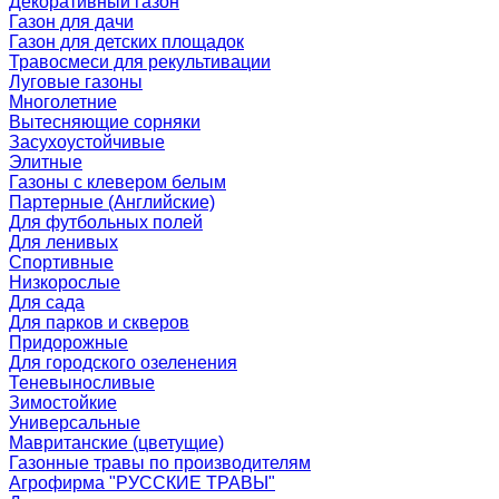
Декоративный газон
Газон для дачи
Газон для детских площадок
Травосмеси для рекультивации
Луговые газоны
Многолетние
Вытесняющие сорняки
Засухоустойчивые
Элитные
Газоны с клевером белым
Партерные (Английские)
Для футбольных полей
Для ленивых
Спортивные
Низкорослые
Для сада
Для парков и скверов
Придорожные
Для городского озеленения
Теневыносливые
Зимостойкие
Универсальные
Мавританские (цветущие)
Газонные травы по производителям
Агрофирма "РУССКИЕ ТРАВЫ"