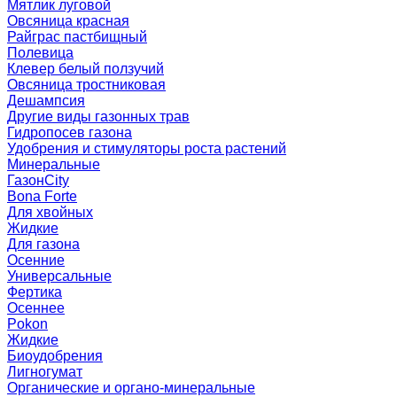
Мятлик луговой
Овсяница красная
Райграс пастбищный
Полевица
Клевер белый ползучий
Овсяница тростниковая
Дешампсия
Другие виды газонных трав
Гидропосев газона
Удобрения и стимуляторы роста растений
Минеральные
ГазонCity
Bona Forte
Для хвойных
Жидкие
Для газона
Осенние
Универсальные
Фертика
Осеннее
Pokon
Жидкие
Биоудобрения
Лигногумат
Органические и органо-минеральные