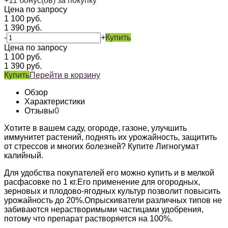
+
11
бонус(ов) за покупку
Цена по запросу
1 100
руб.
1 390
руб.
-
+
Купить
Цена по запросу
1 100
руб.
1 390
руб.
Купить
Перейти в корзину
Обзор
Характеристики
Отзывы
0
Хотите в вашем саду, огороде, газоне, улучшить
иммунитет растений, поднять их урожайность, защитить
от стрессов и многих болезней? Купите Лигногумат
калийный.
Для удобства покупателей его можно купить и в мелкой
расфасовке по 1 кг.Его применение для огородных,
зерновых и плодово-ягодных культур позволит повысить
урожайность до 20%.Опрыскиватели различных типов не
забиваются нерастворимыми частицами удобрения,
потому что препарат растворяется на 100%.