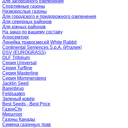
Для загородного озеленения
Спортивные газоны
Низкорослые газоны
Для городского и придорожного озеленения
Для северных районов
Для южных районов
На заказ по вашему составу
Агросемторг
Линейка травосмесей White Rabbit
Continental Semences S.p.A. (Италия)
DSV (EUROGRASS)
DLF Trifolium
Серия Universal
Серия Turfline
Серия Masterline
Серия Mommersteeg
Jacklin Seed
Barenbrug
Feldsaaten
Зеленый ковёр
Best Seeds - Best Price
ГазонCity
Мираторг
Газоны Канады
Семена газонных трав