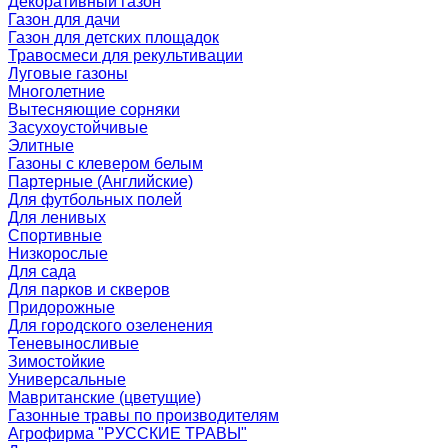
Декоративный газон
Газон для дачи
Газон для детских площадок
Травосмеси для рекультивации
Луговые газоны
Многолетние
Вытесняющие сорняки
Засухоустойчивые
Элитные
Газоны с клевером белым
Партерные (Английские)
Для футбольных полей
Для ленивых
Спортивные
Низкорослые
Для сада
Для парков и скверов
Придорожные
Для городского озеленения
Теневыносливые
Зимостойкие
Универсальные
Мавританские (цветущие)
Газонные травы по производителям
Агрофирма "РУССКИЕ ТРАВЫ"