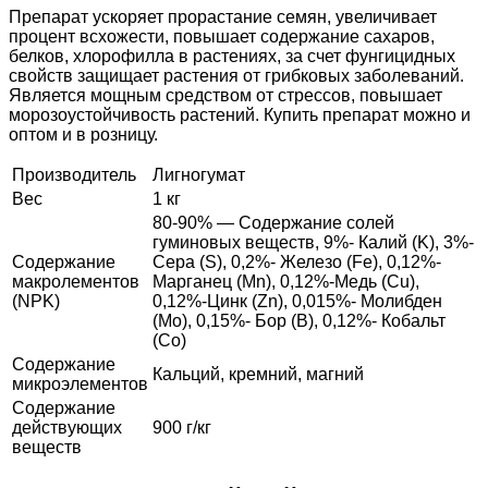
Препарат ускоряет прорастание семян, увеличивает
процент всхожести, повышает содержание сахаров,
белков, хлорофилла в растениях, за счет фунгицидных
свойств защищает растения от грибковых заболеваний.
Является мощным средством от стрессов, повышает
морозоустойчивость растений. Купить препарат можно и
оптом и в розницу.
Производитель
Лигногумат
Вес
1 кг
80-90% ― Содержание солей
гуминовых веществ, 9%- Калий (K), 3%-
Содержание
Сера (S), 0,2%- Железо (Fe), 0,12%-
макролементов
Марганец (Mn), 0,12%-Медь (Cu),
(NPK)
0,12%-Цинк (Zn), 0,015%- Молибден
(Mo), 0,15%- Бор (В), 0,12%- Кобальт
(Со)
Содержание
Кальций, кремний, магний
микроэлементов
Содержание
действующих
900 г/кг
веществ