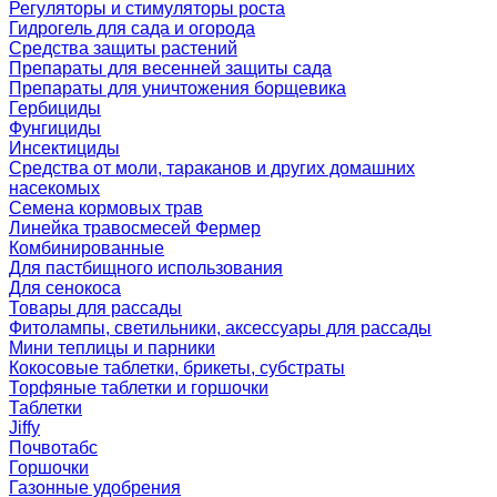
Регуляторы и стимуляторы роста
Гидрогель для сада и огорода
Средства защиты растений
Препараты для весенней защиты сада
Препараты для уничтожения борщевика
Гербициды
Фунгициды
Инсектициды
Средства от моли, тараканов и других домашних
насекомых
Семена кормовых трав
Линейка травосмесей Фермер
Комбинированные
Для пастбищного использования
Для сенокоса
Товары для рассады
Фитолампы, светильники, аксессуары для рассады
Мини теплицы и парники
Кокосовые таблетки, брикеты, субстраты
Торфяные таблетки и горшочки
Таблетки
Jiffy
Почвотабс
Горшочки
Газонные удобрения