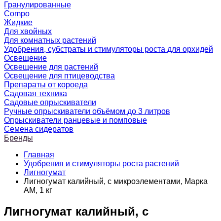
Гранулированные
Compo
Жидкие
Для хвойных
Для комнатных растений
Удобрения, субстраты и стимуляторы роста для орхидей
Освещение
Освещение для растений
Освещение для птицеводства
Препараты от короеда
Садовая техника
Садовые опрыскиватели
Ручные опрыскиватели объёмом до 3 литров
Опрыскиватели ранцевые и помповые
Семена сидератов
Бренды
Главная
Удобрения и стимуляторы роста растений
Лигногумат
Лигногумат калийный, с микроэлементами, Марка
АМ, 1 кг
Лигногумат калийный, с