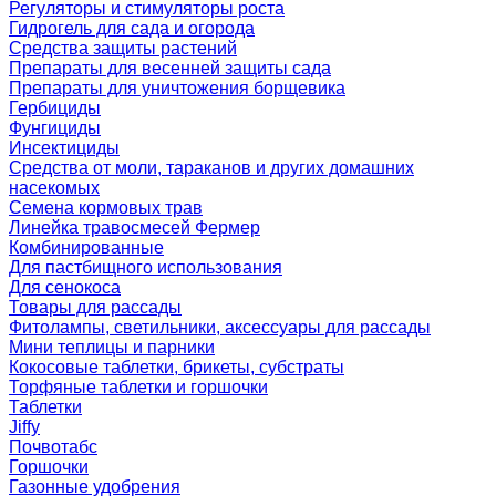
Регуляторы и стимуляторы роста
Гидрогель для сада и огорода
Средства защиты растений
Препараты для весенней защиты сада
Препараты для уничтожения борщевика
Гербициды
Фунгициды
Инсектициды
Средства от моли, тараканов и других домашних
насекомых
Семена кормовых трав
Линейка травосмесей Фермер
Комбинированные
Для пастбищного использования
Для сенокоса
Товары для рассады
Фитолампы, светильники, аксессуары для рассады
Мини теплицы и парники
Кокосовые таблетки, брикеты, субстраты
Торфяные таблетки и горшочки
Таблетки
Jiffy
Почвотабс
Горшочки
Газонные удобрения