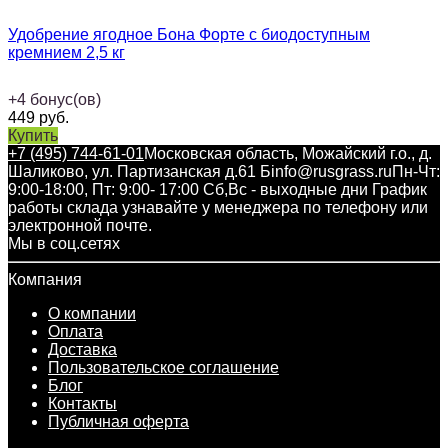
Удобрение ягодное Бона Форте с биодоступным
кремнием 2,5 кг
+
4
бонус(ов)
449
руб.
Купить
+7 (495) 744-61-01
Московская область, Можайский г.о., д.
Шаликово, ул. Партизанская д.61 Б
info@rusgrass.ru
Пн-Чт:
9:00-18:00, Пт: 9:00- 17:00 Сб,Вс - выходные дни График
работы склада узнавайте у менеджера по телефону или
электронной почте.
Мы в соц.сетях
Компания
О компании
Оплата
Доставка
Пользовательское соглашение
Блог
Контакты
Публичная оферта