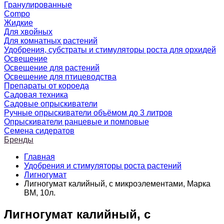
Гранулированные
Compo
Жидкие
Для хвойных
Для комнатных растений
Удобрения, субстраты и стимуляторы роста для орхидей
Освещение
Освещение для растений
Освещение для птицеводства
Препараты от короеда
Садовая техника
Садовые опрыскиватели
Ручные опрыскиватели объёмом до 3 литров
Опрыскиватели ранцевые и помповые
Семена сидератов
Бренды
Главная
Удобрения и стимуляторы роста растений
Лигногумат
Лигногумат калийный, с микроэлементами, Марка
ВМ, 10л.
Лигногумат калийный, с