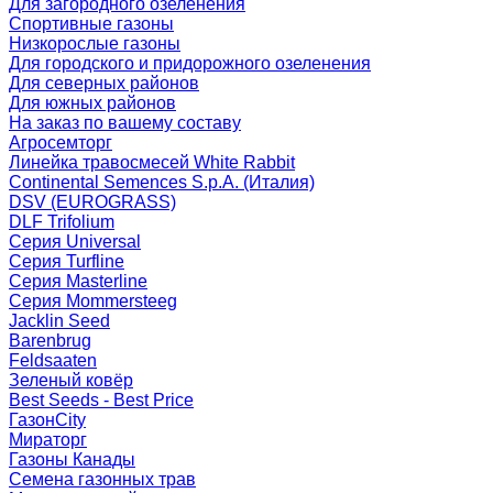
Для загородного озеленения
Спортивные газоны
Низкорослые газоны
Для городского и придорожного озеленения
Для северных районов
Для южных районов
На заказ по вашему составу
Агросемторг
Линейка травосмесей White Rabbit
Continental Semences S.p.A. (Италия)
DSV (EUROGRASS)
DLF Trifolium
Серия Universal
Серия Turfline
Серия Masterline
Серия Mommersteeg
Jacklin Seed
Barenbrug
Feldsaaten
Зеленый ковёр
Best Seeds - Best Price
ГазонCity
Мираторг
Газоны Канады
Семена газонных трав