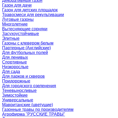
Декоративный газон
Газон для дачи
Газон для детских площадок
Травосмеси для рекультивации
Луговые газоны
Многолетние
Вытесняющие сорняки
Засухоустойчивые
Элитные
Газоны с клевером белым
Партерные (Английские)
Для футбольных полей
Для ленивых
Спортивные
Низкорослые
Для сада
Для парков и скверов
Придорожные
Для городского озеленения
Теневыносливые
Зимостойкие
Универсальные
Мавританские (цветущие)
Газонные травы по производителям
Агрофирма "РУССКИЕ ТРАВЫ"