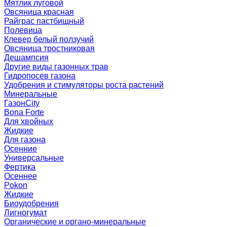
Мятлик луговой
Овсяница красная
Райграс пастбищный
Полевица
Клевер белый ползучий
Овсяница тростниковая
Дешампсия
Другие виды газонных трав
Гидропосев газона
Удобрения и стимуляторы роста растений
Минеральные
ГазонCity
Bona Forte
Для хвойных
Жидкие
Для газона
Осенние
Универсальные
Фертика
Осеннее
Pokon
Жидкие
Биоудобрения
Лигногумат
Органические и органо-минеральные