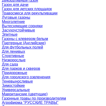
Декоративный газон
Газон для дачи
Газон для детских площадок
Травосмеси для рекультивации
Луговые газоны
Многолетние
Вытесняющие сорняки
Засухоустойчивые
Элитные
Газоны с клевером белым
Партерные (Английские)
Для футбольных полей
Для ленивых
Спортивные
Низкорослые
Для сада
Для парков и скверов
Придорожные
Для городского озеленения
Теневыносливые
Зимостойкие
Универсальные
Мавританские (цветущие)
Газонные травы по производителям
Агрофирма "РУССКИЕ ТРАВЫ"