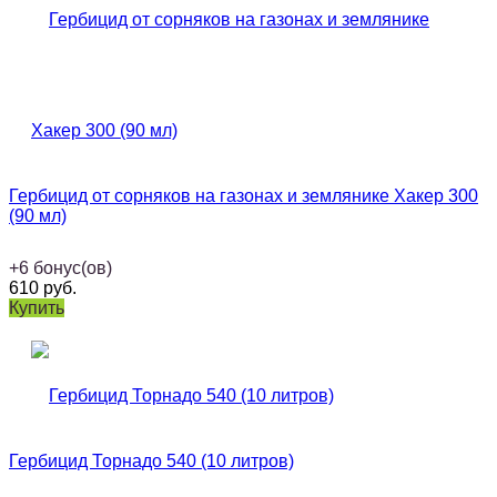
Гербицид от сорняков на газонах и землянике Хакер 300
(90 мл)
+
6
бонус(ов)
610
руб.
Купить
Гербицид Торнадо 540 (10 литров)