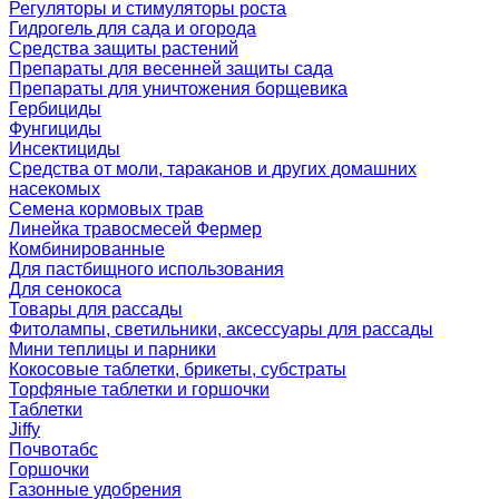
Регуляторы и стимуляторы роста
Гидрогель для сада и огорода
Средства защиты растений
Препараты для весенней защиты сада
Препараты для уничтожения борщевика
Гербициды
Фунгициды
Инсектициды
Средства от моли, тараканов и других домашних
насекомых
Семена кормовых трав
Линейка травосмесей Фермер
Комбинированные
Для пастбищного использования
Для сенокоса
Товары для рассады
Фитолампы, светильники, аксессуары для рассады
Мини теплицы и парники
Кокосовые таблетки, брикеты, субстраты
Торфяные таблетки и горшочки
Таблетки
Jiffy
Почвотабс
Горшочки
Газонные удобрения