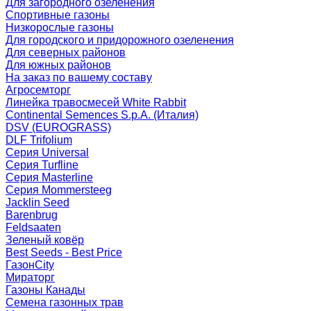
Для загородного озеленения
Спортивные газоны
Низкорослые газоны
Для городского и придорожного озеленения
Для северных районов
Для южных районов
На заказ по вашему составу
Агросемторг
Линейка травосмесей White Rabbit
Continental Semences S.p.A. (Италия)
DSV (EUROGRASS)
DLF Trifolium
Серия Universal
Серия Turfline
Серия Masterline
Серия Mommersteeg
Jacklin Seed
Barenbrug
Feldsaaten
Зеленый ковёр
Best Seeds - Best Price
ГазонCity
Мираторг
Газоны Канады
Семена газонных трав