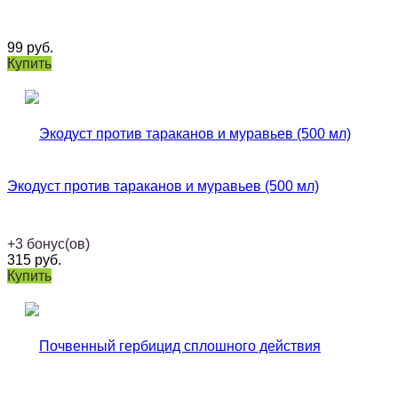
99
руб.
Купить
Экодуст против тараканов и муравьев (500 мл)
+
3
бонус(ов)
315
руб.
Купить