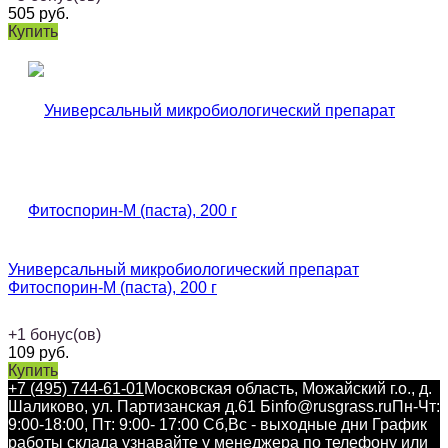
505
руб.
Купить
Универсальный микробиологический препарат
Фитоспорин-М (паста), 200 г
+
1
бонус(ов)
109
руб.
Купить
+7 (495) 744-61-01
Московская область, Можайский г.о., д.
Шаликово, ул. Партизанская д.61 Б
info@rusgrass.ru
Пн-Чт:
9:00-18:00, Пт: 9:00- 17:00 Сб,Вс - выходные дни График
работы склада узнавайте у менеджера по телефону или