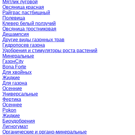
Мятлик луговой
Овсяница красная
Райграс пастбищный
Полевица
Клевер белый ползучий
Овсяница тростниковая
Дешампсия
Другие виды газонных трав
Гидропосев газона
Удобрения и стимуляторы роста растений
Минеральные
ГазонCity
Bona Forte
Для хвойных
Жидкие
Для газона
Осенние
Универсальные
Фертика
Осеннее
Pokon
Жидкие
Биоудобрения
Лигногумат
Органические и органо-минеральные