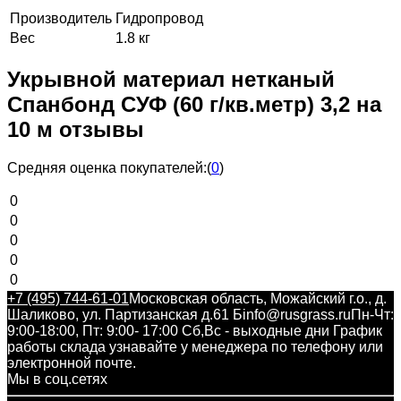
Производитель
Гидропровод
Вес
1.8 кг
Укрывной материал нетканый
Спанбонд СУФ (60 г/кв.метр) 3,2 на
10 м отзывы
Средняя оценка покупателей:
(
0
)
0
0
0
0
0
+7 (495) 744-61-01
Московская область, Можайский г.о., д.
Шаликово, ул. Партизанская д.61 Б
info@rusgrass.ru
Пн-Чт:
9:00-18:00, Пт: 9:00- 17:00 Сб,Вс - выходные дни График
работы склада узнавайте у менеджера по телефону или
электронной почте.
Мы в соц.сетях