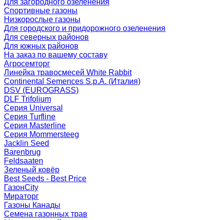
Для загородного озеленения
Спортивные газоны
Низкорослые газоны
Для городского и придорожного озеленения
Для северных районов
Для южных районов
На заказ по вашему составу
Агросемторг
Линейка травосмесей White Rabbit
Continental Semences S.p.A. (Италия)
DSV (EUROGRASS)
DLF Trifolium
Серия Universal
Серия Turfline
Серия Masterline
Серия Mommersteeg
Jacklin Seed
Barenbrug
Feldsaaten
Зеленый ковёр
Best Seeds - Best Price
ГазонCity
Мираторг
Газоны Канады
Семена газонных трав