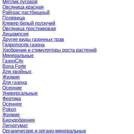
Мятлик луговой
Овсяница красная
Райграс пастбищный
Полевица
Клевер белый ползучий
Овсяница тростниковая
Дешампсия
Другие виды газонных трав
Гидропосев газона
Удобрения и стимуляторы роста растений
Минеральные
ГазонCity
Bona Forte
Для хвойных
Жидкие
Для газона
Осенние
Универсальные
Фертика
Осеннее
Pokon
Жидкие
Биоудобрения
Лигногумат
Органические и органо-минеральные