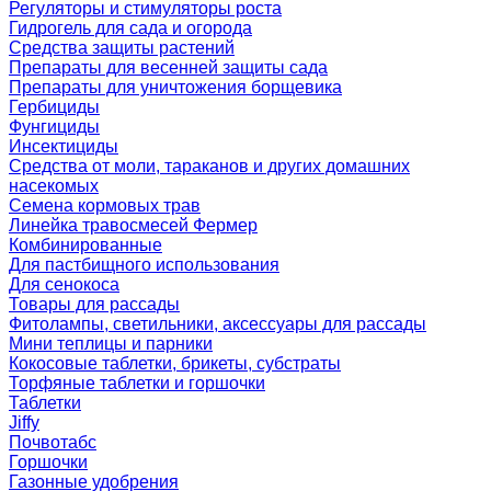
Регуляторы и стимуляторы роста
Гидрогель для сада и огорода
Средства защиты растений
Препараты для весенней защиты сада
Препараты для уничтожения борщевика
Гербициды
Фунгициды
Инсектициды
Средства от моли, тараканов и других домашних
насекомых
Семена кормовых трав
Линейка травосмесей Фермер
Комбинированные
Для пастбищного использования
Для сенокоса
Товары для рассады
Фитолампы, светильники, аксессуары для рассады
Мини теплицы и парники
Кокосовые таблетки, брикеты, субстраты
Торфяные таблетки и горшочки
Таблетки
Jiffy
Почвотабс
Горшочки
Газонные удобрения