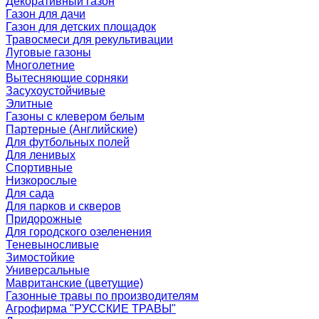
Декоративный газон
Газон для дачи
Газон для детских площадок
Травосмеси для рекультивации
Луговые газоны
Многолетние
Вытесняющие сорняки
Засухоустойчивые
Элитные
Газоны с клевером белым
Партерные (Английские)
Для футбольных полей
Для ленивых
Спортивные
Низкорослые
Для сада
Для парков и скверов
Придорожные
Для городского озеленения
Теневыносливые
Зимостойкие
Универсальные
Мавританские (цветущие)
Газонные травы по производителям
Агрофирма "РУССКИЕ ТРАВЫ"