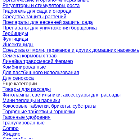
Регуляторы и стимуляторы роста
Гидрогель для сада и огорода
Средства защиты растений
Препараты для весенней защиты сада
Препараты для уничтожения борщевика
Гербициды
Фунгициды
Инсектициды
Средства от моли, тараканов и других домашних насеком
Семена кормовых трав
Линейка травосмесей Фермер
Комбинированные
Для пастбищного использования
Для сенокоса
Еще категории
Товары для рассады
Фитолампы, светильники, аксессуары для рассады
Мини теплицы и парники
Кокосовые таблетки, брикеты, субстраты
Торфяные таблетки и горшочки
Газонные удобрения
Гранулированные
Compo
Жидкие