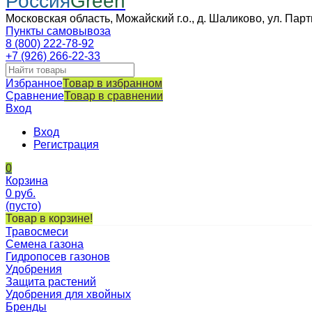
Россия
Green
Московская область, Можайский г.о., д. Шаликово, ул. Парт
Пункты самовывоза
8 (800) 222-78-92
+7 (926) 266-22-33
Избранное
Товар в избранном
Сравнение
Товар в сравнении
Вход
Вход
Регистрация
0
Корзина
0
руб.
(пусто)
Товар в корзине!
Травосмеси
Семена газона
Гидропосев газонов
Удобрения
Защита растений
Удобрения для хвойных
Бренды