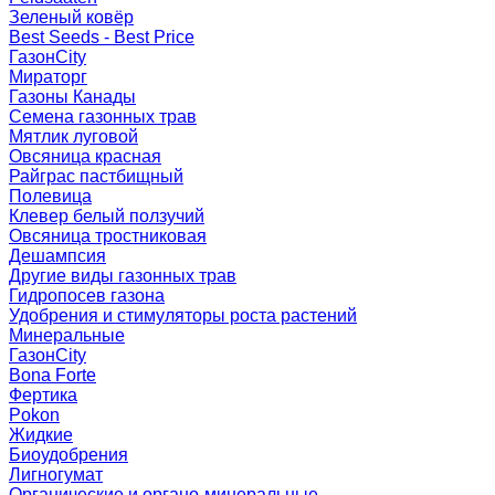
Зеленый ковёр
Best Seeds - Best Price
ГазонCity
Мираторг
Газоны Канады
Семена газонных трав
Мятлик луговой
Овсяница красная
Райграс пастбищный
Полевица
Клевер белый ползучий
Овсяница тростниковая
Дешампсия
Другие виды газонных трав
Гидропосев газона
Удобрения и стимуляторы роста растений
Минеральные
ГазонCity
Bona Forte
Фертика
Pokon
Жидкие
Биоудобрения
Лигногумат
Органические и органо-минеральные