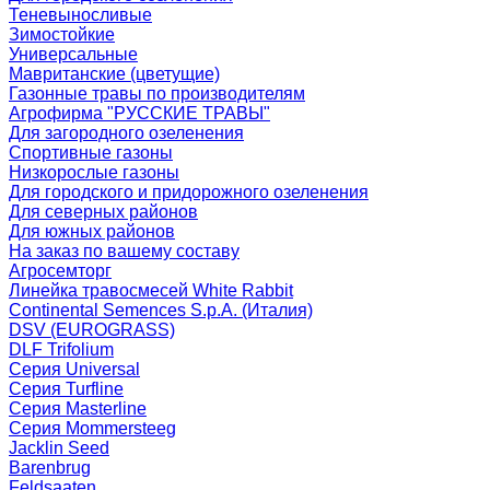
Теневыносливые
Зимостойкие
Универсальные
Мавританские (цветущие)
Газонные травы по производителям
Агрофирма "РУССКИЕ ТРАВЫ"
Для загородного озеленения
Спортивные газоны
Низкорослые газоны
Для городского и придорожного озеленения
Для северных районов
Для южных районов
На заказ по вашему составу
Агросемторг
Линейка травосмесей White Rabbit
Continental Semences S.p.A. (Италия)
DSV (EUROGRASS)
DLF Trifolium
Серия Universal
Серия Turfline
Серия Masterline
Серия Mommersteeg
Jacklin Seed
Barenbrug
Feldsaaten