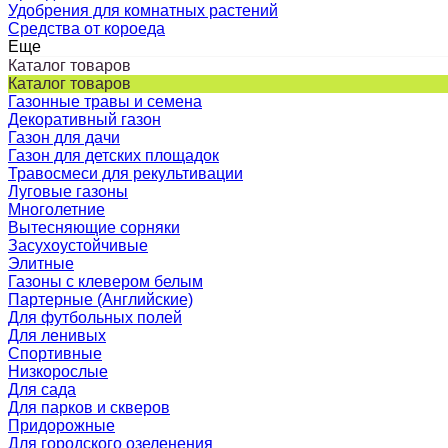
Удобрения для комнатных растений
Средства от короеда
Еще
Каталог товаров
Каталог товаров
Газонные травы и семена
Декоративный газон
Газон для дачи
Газон для детских площадок
Травосмеси для рекультивации
Луговые газоны
Многолетние
Вытесняющие сорняки
Засухоустойчивые
Элитные
Газоны с клевером белым
Партерные (Английские)
Для футбольных полей
Для ленивых
Спортивные
Низкорослые
Для сада
Для парков и скверов
Придорожные
Для городского озеленения