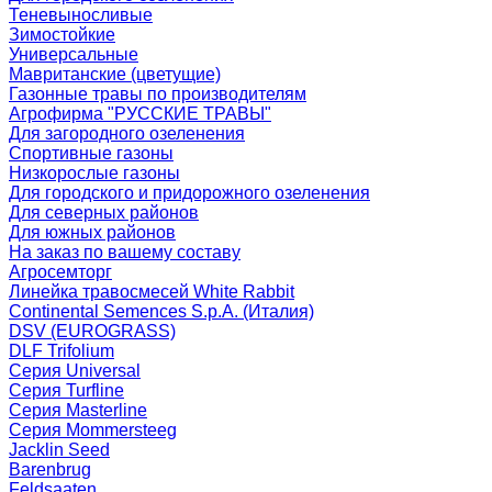
Теневыносливые
Зимостойкие
Универсальные
Мавританские (цветущие)
Газонные травы по производителям
Агрофирма "РУССКИЕ ТРАВЫ"
Для загородного озеленения
Спортивные газоны
Низкорослые газоны
Для городского и придорожного озеленения
Для северных районов
Для южных районов
На заказ по вашему составу
Агросемторг
Линейка травосмесей White Rabbit
Continental Semences S.p.A. (Италия)
DSV (EUROGRASS)
DLF Trifolium
Серия Universal
Серия Turfline
Серия Masterline
Серия Mommersteeg
Jacklin Seed
Barenbrug
Feldsaaten