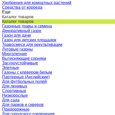
Удобрения для комнатных растений
Средства от короеда
Еще
Каталог товаров
Каталог товаров
Газонные травы и семена
Декоративный газон
Газон для дачи
Газон для детских площадок
Травосмеси для рекультивации
Луговые газоны
Многолетние
Вытесняющие сорняки
Засухоустойчивые
Элитные
Газоны с клевером белым
Партерные (Английские)
Для футбольных полей
Для ленивых
Спортивные
Низкорослые
Для сада
Для парков и скверов
Придорожные
Для городского озеленения