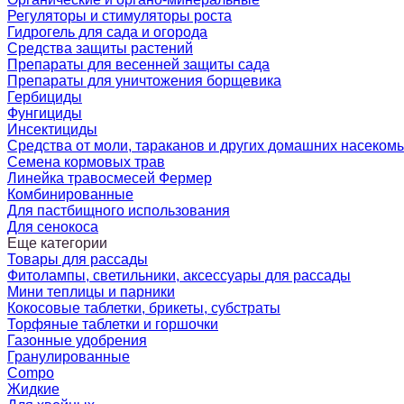
Регуляторы и стимуляторы роста
Гидрогель для сада и огорода
Средства защиты растений
Препараты для весенней защиты сада
Препараты для уничтожения борщевика
Гербициды
Фунгициды
Инсектициды
Средства от моли, тараканов и других домашних насеком
Семена кормовых трав
Линейка травосмесей Фермер
Комбинированные
Для пастбищного использования
Для сенокоса
Еще категории
Товары для рассады
Фитолампы, светильники, аксессуары для рассады
Мини теплицы и парники
Кокосовые таблетки, брикеты, субстраты
Торфяные таблетки и горшочки
Газонные удобрения
Гранулированные
Compo
Жидкие