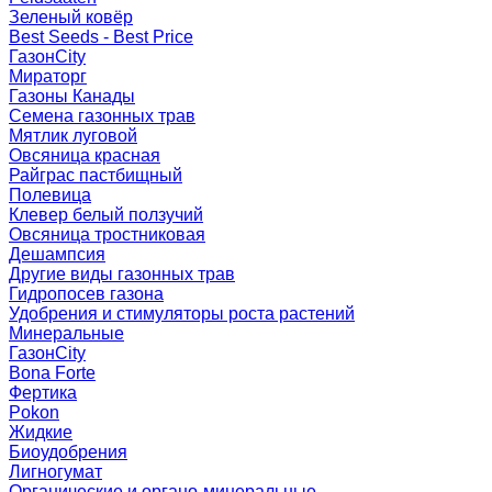
Зеленый ковёр
Best Seeds - Best Price
ГазонCity
Мираторг
Газоны Канады
Семена газонных трав
Мятлик луговой
Овсяница красная
Райграс пастбищный
Полевица
Клевер белый ползучий
Овсяница тростниковая
Дешампсия
Другие виды газонных трав
Гидропосев газона
Удобрения и стимуляторы роста растений
Минеральные
ГазонCity
Bona Forte
Фертика
Pokon
Жидкие
Биоудобрения
Лигногумат
Органические и органо-минеральные