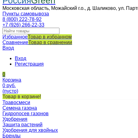
Россия
Green
Московская область, Можайский г.о., д. Шаликово, ул. Парт
Пункты самовывоза
8 (800) 222-78-92
+7 (926) 266-22-33
Избранное
Товар в избранном
Сравнение
Товар в сравнении
Вход
Вход
Регистрация
0
Корзина
0
руб.
(пусто)
Товар в корзине!
Травосмеси
Семена газона
Гидропосев газонов
Удобрения
Защита растений
Удобрения для хвойных
Бренды