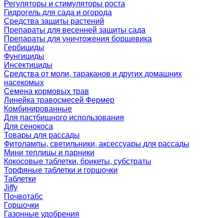
Регуляторы и стимуляторы роста
Гидрогель для сада и огорода
Средства защиты растений
Препараты для весенней защиты сада
Препараты для уничтожения борщевика
Гербициды
Фунгициды
Инсектициды
Средства от моли, тараканов и других домашних
насекомых
Семена кормовых трав
Линейка травосмесей Фермер
Комбинированные
Для пастбищного использования
Для сенокоса
Товары для рассады
Фитолампы, светильники, аксессуары для рассады
Мини теплицы и парники
Кокосовые таблетки, брикеты, субстраты
Торфяные таблетки и горшочки
Таблетки
Jiffy
Почвотабс
Горшочки
Газонные удобрения