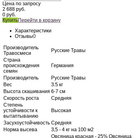
Цена по запросу
2 688
руб.
0
руб.
Купить
Перейти в корзину
Характеристики
Отзывы
0
Производитель
Русские Травы
Травосмеси
Страна
происхождения
Германия
семян
Производитель
Русские Травы
Вес
3.5 кг
Высота скашивания
6-7 см
Скорость роста
Средняя
Степень
устойчивости к
Высокая
вытаптыванию
Засухоустойчивость
Средняя
Норма высева
3,5 - 4 кг на 100 м2
Овсяница красная - 25% Овсяница