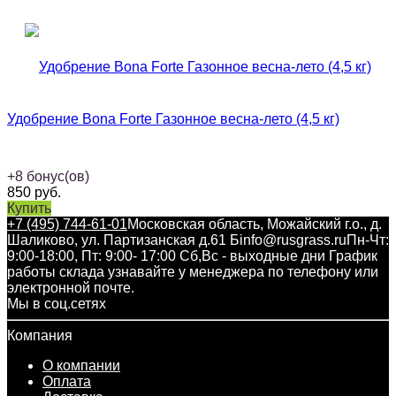
Удобрение Bona Forte Газонное весна-лето (4,5 кг)
+
8
бонус(ов)
850
руб.
Купить
+7 (495) 744-61-01
Московская область, Можайский г.о., д.
Шаликово, ул. Партизанская д.61 Б
info@rusgrass.ru
Пн-Чт:
9:00-18:00, Пт: 9:00- 17:00 Сб,Вс - выходные дни График
работы склада узнавайте у менеджера по телефону или
электронной почте.
Мы в соц.сетях
Компания
О компании
Оплата