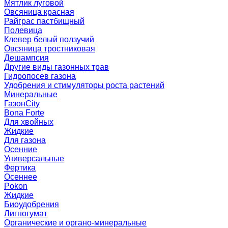
Мятлик луговой
Овсяница красная
Райграс пастбищный
Полевица
Клевер белый ползучий
Овсяница тростниковая
Дешампсия
Другие виды газонных трав
Гидропосев газона
Удобрения и стимуляторы роста растений
Минеральные
ГазонCity
Bona Forte
Для хвойных
Жидкие
Для газона
Осенние
Универсальные
Фертика
Осеннее
Pokon
Жидкие
Биоудобрения
Лигногумат
Органические и органо-минеральные