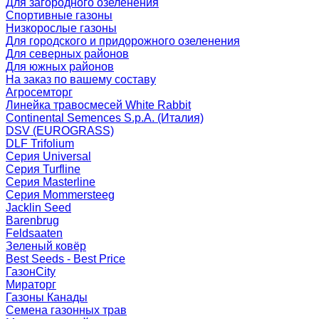
Для загородного озеленения
Спортивные газоны
Низкорослые газоны
Для городского и придорожного озеленения
Для северных районов
Для южных районов
На заказ по вашему составу
Агросемторг
Линейка травосмесей White Rabbit
Continental Semences S.p.A. (Италия)
DSV (EUROGRASS)
DLF Trifolium
Серия Universal
Серия Turfline
Серия Masterline
Серия Mommersteeg
Jacklin Seed
Barenbrug
Feldsaaten
Зеленый ковёр
Best Seeds - Best Price
ГазонCity
Мираторг
Газоны Канады
Семена газонных трав