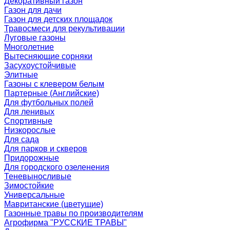
Декоративный газон
Газон для дачи
Газон для детских площадок
Травосмеси для рекультивации
Луговые газоны
Многолетние
Вытесняющие сорняки
Засухоустойчивые
Элитные
Газоны с клевером белым
Партерные (Английские)
Для футбольных полей
Для ленивых
Спортивные
Низкорослые
Для сада
Для парков и скверов
Придорожные
Для городского озеленения
Теневыносливые
Зимостойкие
Универсальные
Мавританские (цветущие)
Газонные травы по производителям
Агрофирма "РУССКИЕ ТРАВЫ"