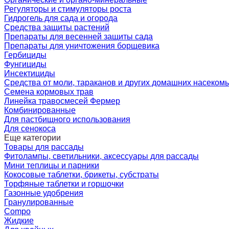
Регуляторы и стимуляторы роста
Гидрогель для сада и огорода
Средства защиты растений
Препараты для весенней защиты сада
Препараты для уничтожения борщевика
Гербициды
Фунгициды
Инсектициды
Средства от моли, тараканов и других домашних насеком
Семена кормовых трав
Линейка травосмесей Фермер
Комбинированные
Для пастбищного использования
Для сенокоса
Еще категории
Товары для рассады
Фитолампы, светильники, аксессуары для рассады
Мини теплицы и парники
Кокосовые таблетки, брикеты, субстраты
Торфяные таблетки и горшочки
Газонные удобрения
Гранулированные
Compo
Жидкие