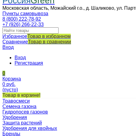
Россия
Green
Московская область, Можайский г.о., д. Шаликово, ул. Парт
Пункты самовывоза
8 (800) 222-78-92
+7 (926) 266-22-33
Избранное
Товар в избранном
Сравнение
Товар в сравнении
Вход
Вход
Регистрация
0
Корзина
0
руб.
(пусто)
Товар в корзине!
Травосмеси
Семена газона
Гидропосев газонов
Удобрения
Защита растений
Удобрения для хвойных
Бренды