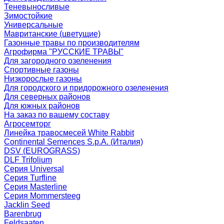
Теневыносливые
Зимостойкие
Универсальные
Мавританские (цветущие)
Газонные травы по производителям
Агрофирма "РУССКИЕ ТРАВЫ"
Для загородного озеленения
Спортивные газоны
Низкорослые газоны
Для городского и придорожного озеленения
Для северных районов
Для южных районов
На заказ по вашему составу
Агросемторг
Линейка травосмесей White Rabbit
Continental Semences S.p.A. (Италия)
DSV (EUROGRASS)
DLF Trifolium
Серия Universal
Серия Turfline
Серия Masterline
Серия Mommersteeg
Jacklin Seed
Barenbrug
Feldsaaten