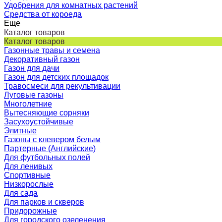
Удобрения для комнатных растений
Средства от короеда
Еще
Каталог товаров
Каталог товаров
Газонные травы и семена
Декоративный газон
Газон для дачи
Газон для детских площадок
Травосмеси для рекультивации
Луговые газоны
Многолетние
Вытесняющие сорняки
Засухоустойчивые
Элитные
Газоны с клевером белым
Партерные (Английские)
Для футбольных полей
Для ленивых
Спортивные
Низкорослые
Для сада
Для парков и скверов
Придорожные
Для городского озеленения