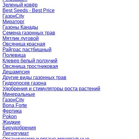
Зеленый ковёр
Best Seeds - Best Price
ГазонCity
Мираторг
Газоны Канады
Семена газонных трав
Мятлик луговой
Овсяница красная
Райграс пастбищный
Полевица
Клевер белый ползучий
Овсяница тростниковая
Дешампсия
Другие виды газонных трав
Гидропосев газона
Удобрения и стимуляторы роста растений
Минеральные
ГазонCity
Bona Forte
Фертика
Pokon
Жидкие
Биоудобрения
Лигногумат
Органические и органо-минеральные