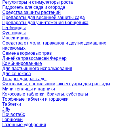
Регуляторы и стимуляторы роста
Гидрогель для сада и огорода
Средства защиты растений
Препараты для весенней защиты сада
Препараты для уничтожения борщевика
Гербициды
Фунгициды
Инсектициды
Средства от моли, тараканов и других домашних
насекомых
Семена кормовых трав
Линейка травосмесей Фермер
Комбинированные
Для пастбищного использования
Для сенокоса
Товары для рассады
Фитолампы, светильники, аксессуары для рассады
Мини теплицы и парники
Кокосовые таблетки, брикеты, субстраты
Торфяные таблетки и горшочки
Таблетки
Jiffy
Почвотабс
Горшочки
Газонные удобрения