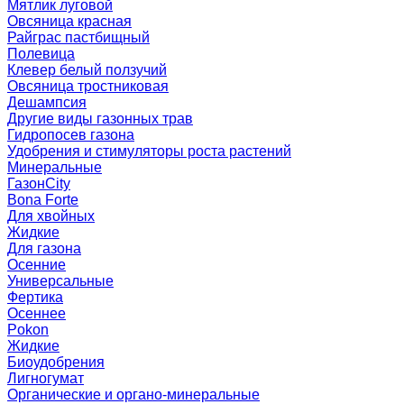
Мятлик луговой
Овсяница красная
Райграс пастбищный
Полевица
Клевер белый ползучий
Овсяница тростниковая
Дешампсия
Другие виды газонных трав
Гидропосев газона
Удобрения и стимуляторы роста растений
Минеральные
ГазонCity
Bona Forte
Для хвойных
Жидкие
Для газона
Осенние
Универсальные
Фертика
Осеннее
Pokon
Жидкие
Биоудобрения
Лигногумат
Органические и органо-минеральные