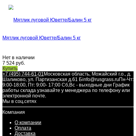
Мятлик луговой Юветте/Балин 5 кг
Нет в наличии
7 524
руб.
Купить
+7 (495) 744-61-01
Московская область, Можайский г.о., д.
Шаликово, ул. Партизанская д.61 Б
info@rusgrass.ru
Пн-Чт:
9:00-18:00, Пт: 9:00- 17:00 Сб,Вс - выходные дни График
работы склада узнавайте у менеджера по телефону или
электронной почте.
Мы в соц.сетях
Компания
О компании
Оплата
Доставка