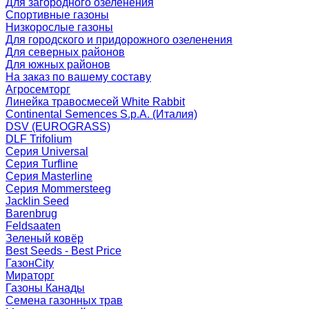
Для загородного озеленения
Спортивные газоны
Низкорослые газоны
Для городского и придорожного озеленения
Для северных районов
Для южных районов
На заказ по вашему составу
Агросемторг
Линейка травосмесей White Rabbit
Continental Semences S.p.A. (Италия)
DSV (EUROGRASS)
DLF Trifolium
Серия Universal
Серия Turfline
Серия Masterline
Серия Mommersteeg
Jacklin Seed
Barenbrug
Feldsaaten
Зеленый ковёр
Best Seeds - Best Price
ГазонCity
Мираторг
Газоны Канады
Семена газонных трав