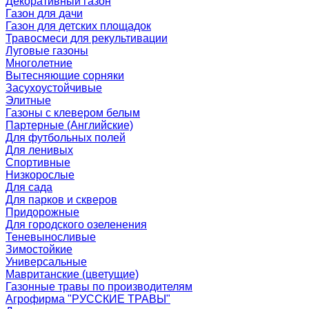
Декоративный газон
Газон для дачи
Газон для детских площадок
Травосмеси для рекультивации
Луговые газоны
Многолетние
Вытесняющие сорняки
Засухоустойчивые
Элитные
Газоны с клевером белым
Партерные (Английские)
Для футбольных полей
Для ленивых
Спортивные
Низкорослые
Для сада
Для парков и скверов
Придорожные
Для городского озеленения
Теневыносливые
Зимостойкие
Универсальные
Мавританские (цветущие)
Газонные травы по производителям
Агрофирма "РУССКИЕ ТРАВЫ"