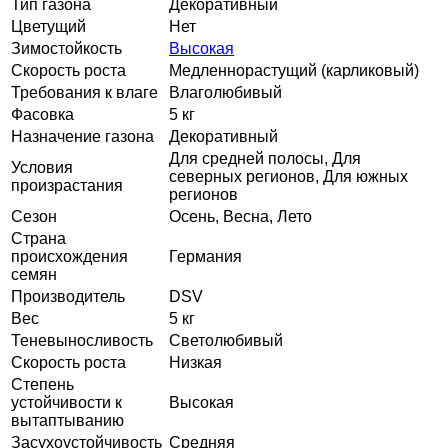
Тип газона
Декоративный
Цветущий
Нет
Зимостойкость
Высокая
Скорость роста
Медленнорастущий (карликовый)
Требования к влаге
Влаголюбивый
Фасовка
5 кг
Назначение газона
Декоративный
Для средней полосы, Для
Условия
северных регионов, Для южных
произрастания
регионов
Сезон
Осень, Весна, Лето
Страна
происхождения
Германия
семян
Производитель
DSV
Вес
5 кг
Теневыносливость
Светолюбивый
Скорость роста
Низкая
Степень
устойчивости к
Высокая
вытаптыванию
Засухоустойчивость
Средняя