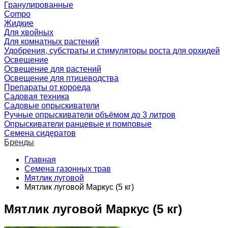
Гранулированные
Compo
Жидкие
Для хвойных
Для комнатных растений
Удобрения, субстраты и стимуляторы роста для орхидей
Освещение
Освещение для растений
Освещение для птицеводства
Препараты от короеда
Садовая техника
Садовые опрыскиватели
Ручные опрыскиватели объёмом до 3 литров
Опрыскиватели ранцевые и помповые
Семена сидератов
Бренды
Главная
Семена газонных трав
Мятлик луговой
Мятлик луговой Маркус (5 кг)
Мятлик луговой Маркус (5 кг)