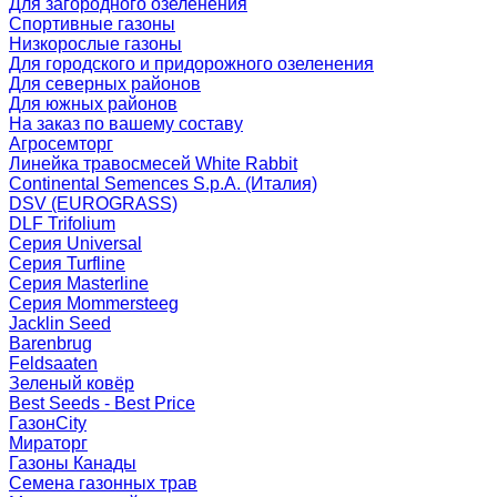
Для загородного озеленения
Спортивные газоны
Низкорослые газоны
Для городского и придорожного озеленения
Для северных районов
Для южных районов
На заказ по вашему составу
Агросемторг
Линейка травосмесей White Rabbit
Continental Semences S.p.A. (Италия)
DSV (EUROGRASS)
DLF Trifolium
Серия Universal
Серия Turfline
Серия Masterline
Серия Mommersteeg
Jacklin Seed
Barenbrug
Feldsaaten
Зеленый ковёр
Best Seeds - Best Price
ГазонCity
Мираторг
Газоны Канады
Семена газонных трав