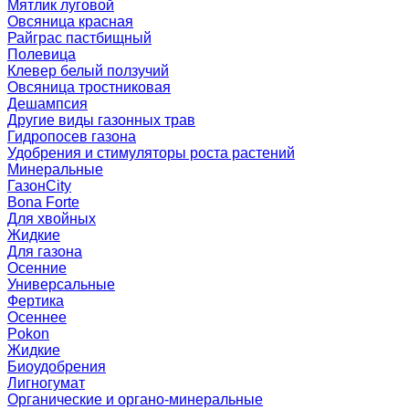
Мятлик луговой
Овсяница красная
Райграс пастбищный
Полевица
Клевер белый ползучий
Овсяница тростниковая
Дешампсия
Другие виды газонных трав
Гидропосев газона
Удобрения и стимуляторы роста растений
Минеральные
ГазонCity
Bona Forte
Для хвойных
Жидкие
Для газона
Осенние
Универсальные
Фертика
Осеннее
Pokon
Жидкие
Биоудобрения
Лигногумат
Органические и органо-минеральные