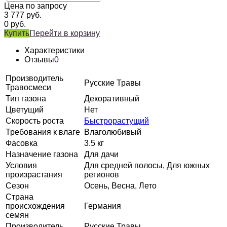
Цена по запросу
3 777
руб.
0
руб.
Купить
Перейти в корзину
Характеристики
Отзывы
0
Производитель
Русские Травы
Травосмеси
Тип газона
Декоративный
Цветущий
Нет
Скорость роста
Быстрорастущий
Требования к влаге
Влаголюбивый
Фасовка
3.5 кг
Назначение газона
Для дачи
Условия
Для средней полосы, Для южных
произрастания
регионов
Сезон
Осень, Весна, Лето
Страна
происхождения
Германия
семян
Производитель
Русские Травы