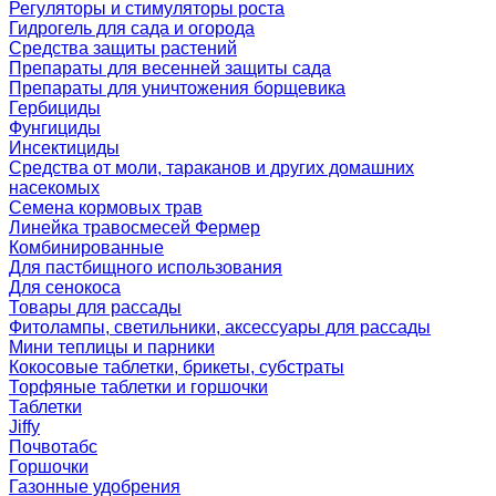
Регуляторы и стимуляторы роста
Гидрогель для сада и огорода
Средства защиты растений
Препараты для весенней защиты сада
Препараты для уничтожения борщевика
Гербициды
Фунгициды
Инсектициды
Средства от моли, тараканов и других домашних
насекомых
Семена кормовых трав
Линейка травосмесей Фермер
Комбинированные
Для пастбищного использования
Для сенокоса
Товары для рассады
Фитолампы, светильники, аксессуары для рассады
Мини теплицы и парники
Кокосовые таблетки, брикеты, субстраты
Торфяные таблетки и горшочки
Таблетки
Jiffy
Почвотабс
Горшочки
Газонные удобрения