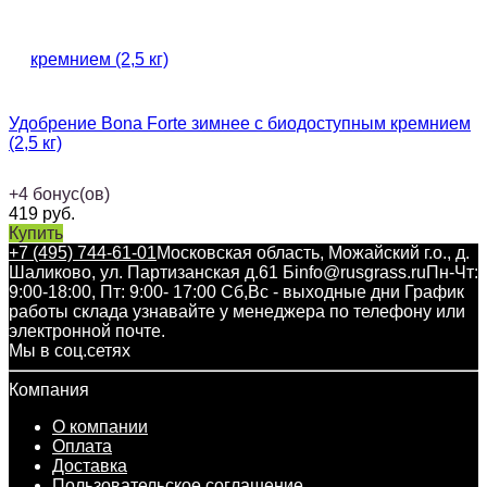
Удобрение Bona Forte зимнее с биодоступным кремнием
(2,5 кг)
+
4
бонус(ов)
419
руб.
Купить
+7 (495) 744-61-01
Московская область, Можайский г.о., д.
Шаликово, ул. Партизанская д.61 Б
info@rusgrass.ru
Пн-Чт:
9:00-18:00, Пт: 9:00- 17:00 Сб,Вс - выходные дни График
работы склада узнавайте у менеджера по телефону или
электронной почте.
Мы в соц.сетях
Компания
О компании
Оплата
Доставка
Пользовательское соглашение