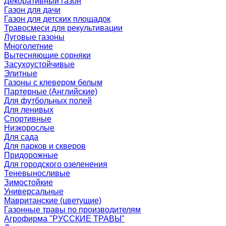
Декоративный газон
Газон для дачи
Газон для детских площадок
Травосмеси для рекультивации
Луговые газоны
Многолетние
Вытесняющие сорняки
Засухоустойчивые
Элитные
Газоны с клевером белым
Партерные (Английские)
Для футбольных полей
Для ленивых
Спортивные
Низкорослые
Для сада
Для парков и скверов
Придорожные
Для городского озеленения
Теневыносливые
Зимостойкие
Универсальные
Мавританские (цветущие)
Газонные травы по производителям
Агрофирма "РУССКИЕ ТРАВЫ"