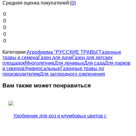
Средняя оценка покупателей:
(
0
)
0
0
0
0
0
Категории:
Агрофирма "РУССКИЕ ТРАВЫ"
Газонные
травы и семена
Газон для дачи
Газон для детских
площадок
Многолетние
Для ленивых
Для сада
Для парков
и скверов
Универсальные
Газонные травы по
производителям
Для загородного озеленения
Вам также может понравиться