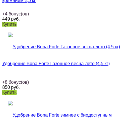
кремнием 2,5 кг
+
4
бонус(ов)
449
руб.
Купить
Удобрение Bona Forte Газонное весна-лето (4,5 кг)
+
8
бонус(ов)
850
руб.
Купить