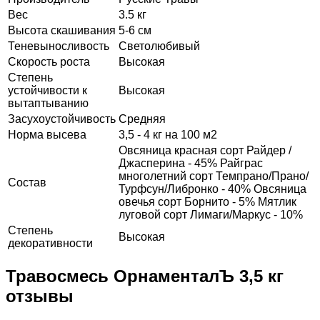
Вес
3.5 кг
Высота скашивания
5-6 см
Теневыносливость
Светолюбивый
Скорость роста
Высокая
Степень
устойчивости к
Высокая
вытаптыванию
Засухоустойчивость
Средняя
Норма высева
3,5 - 4 кг на 100 м2
Овсяница красная сорт Райдер /
Джасперина - 45% Райграс
многолетний сорт Темпрано/Прано/
Состав
Турфсун/Либронко - 40% Овсяница
овечья сорт Борнито - 5% Мятлик
луговой сорт Лимаги/Маркус - 10%
Степень
Высокая
декоративности
Травосмесь ОрнаменталЪ 3,5 кг
отзывы