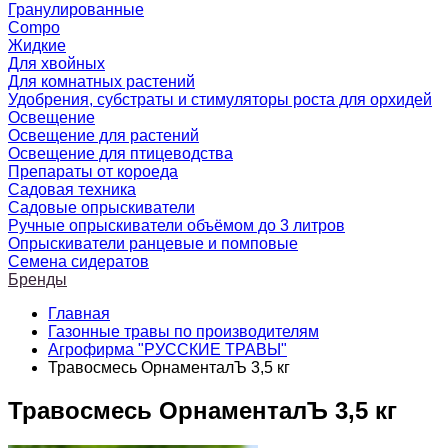
Гранулированные
Compo
Жидкие
Для хвойных
Для комнатных растений
Удобрения, субстраты и стимуляторы роста для орхидей
Освещение
Освещение для растений
Освещение для птицеводства
Препараты от короеда
Садовая техника
Садовые опрыскиватели
Ручные опрыскиватели объёмом до 3 литров
Опрыскиватели ранцевые и помповые
Семена сидератов
Бренды
Главная
Газонные травы по производителям
Агрофирма "РУССКИЕ ТРАВЫ"
Травосмесь ОрнаменталЪ 3,5 кг
Травосмесь ОрнаменталЪ 3,5 кг