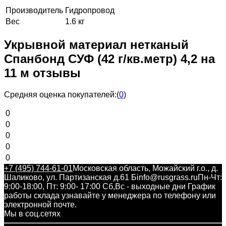
Производитель
Гидропровод
Вес
1.6 кг
Укрывной материал нетканый
Спанбонд СУФ (42 г/кв.метр) 4,2 на
11 м отзывы
Средняя оценка покупателей:
(
0
)
0
0
0
0
0
+7 (495) 744-61-01
Московская область, Можайский г.о., д.
Шаликово, ул. Партизанская д.61 Б
info@rusgrass.ru
Пн-Чт:
9:00-18:00, Пт: 9:00- 17:00 Сб,Вс - выходные дни График
работы склада узнавайте у менеджера по телефону или
электронной почте.
Мы в соц.сетях