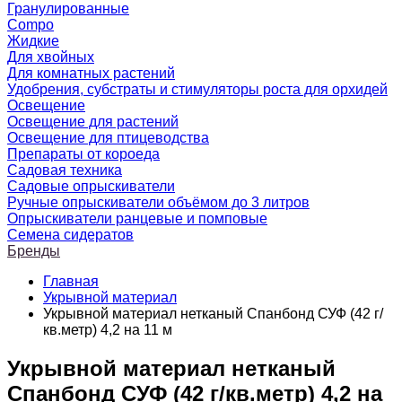
Гранулированные
Compo
Жидкие
Для хвойных
Для комнатных растений
Удобрения, субстраты и стимуляторы роста для орхидей
Освещение
Освещение для растений
Освещение для птицеводства
Препараты от короеда
Садовая техника
Садовые опрыскиватели
Ручные опрыскиватели объёмом до 3 литров
Опрыскиватели ранцевые и помповые
Семена сидератов
Бренды
Главная
Укрывной материал
Укрывной материал нетканый Спанбонд СУФ (42 г/
кв.метр) 4,2 на 11 м
Укрывной материал нетканый
Спанбонд СУФ (42 г/кв.метр) 4,2 на