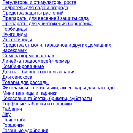
Регуляторы и стимуляторы роста
Гидрогель для сада и огорода
Средства защиты растений
Препараты для весенней защиты сада
Препараты для уничтожения борщевика
Гербициды
Фунгициды
Инсектициды
Средства от моли, тараканов и других домашних
насекомых
Семена кормовых трав
Линейка травосмесей Фермер
Комбинированные
Для пастбищного использования
Для сенокоса
Товары для рассады
Фитолампы, светильники, аксессуары для рассады
Мини теплицы и парники
Кокосовые таблетки, брикеты, субстраты
Торфяные таблетки и горшочки
Таблетки
Jiffy
Почвотабс
Горшочки
Газонные удобрения