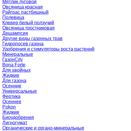
Мятлик луговой
Овсяница красная
Райграс пастбищный
Полевица
Клевер белый ползучий
Овсяница тростниковая
Дешампсия
Другие виды газонных трав
Гидропосев газона
Удобрения и стимуляторы роста растений
Минеральные
ГазонCity
Bona Forte
Для хвойных
Жидкие
Для газона
Осенние
Универсальные
Фертика
Осеннее
Pokon
Жидкие
Биоудобрения
Лигногумат
Органические и органо-минеральные