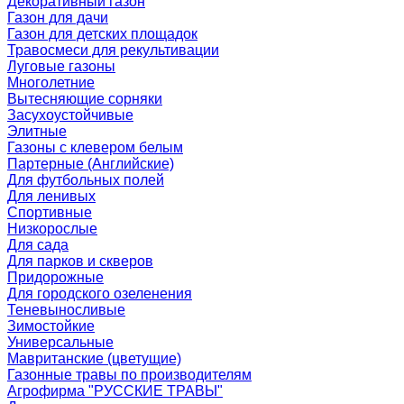
Декоративный газон
Газон для дачи
Газон для детских площадок
Травосмеси для рекультивации
Луговые газоны
Многолетние
Вытесняющие сорняки
Засухоустойчивые
Элитные
Газоны с клевером белым
Партерные (Английские)
Для футбольных полей
Для ленивых
Спортивные
Низкорослые
Для сада
Для парков и скверов
Придорожные
Для городского озеленения
Теневыносливые
Зимостойкие
Универсальные
Мавританские (цветущие)
Газонные травы по производителям
Агрофирма "РУССКИЕ ТРАВЫ"