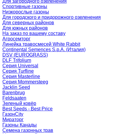
Для загородного озеленения
Спортивные газоны
Низкорослые газоны
Для городского и придорожного озеленения
Для северных районов
Для южных районов
На заказ по вашему составу
Агросемторг
Линейка травосмесей White Rabbit
Continental Semences S.p.A. (Италия)
DSV (EUROGRASS)
DLF Trifolium
Серия Universal
Серия Turfline
Серия Masterline
Серия Mommersteeg
Jacklin Seed
Barenbrug
Feldsaaten
Зеленый ковёр
Best Seeds - Best Price
ГазонCity
Мираторг
Газоны Канады
Семена газонных трав