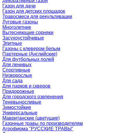
Декоративный газон
Газон для дачи
Газон для детских площадок
Травосмеси для рекультивации
Луговые газоны
Многолетние
Вытесняющие сорняки
Засухоустойчивые
Элитные
Газоны с клевером белым
Партерные (Английские)
Для футбольных полей
Для ленивых
Спортивные
Низкорослые
Для сада
Для парков и скверов
Придорожные
Для городского озеленения
Теневыносливые
Зимостойкие
Универсальные
Мавританские (цветущие)
Газонные травы по производителям
Агрофирма "РУССКИЕ ТРАВЫ"