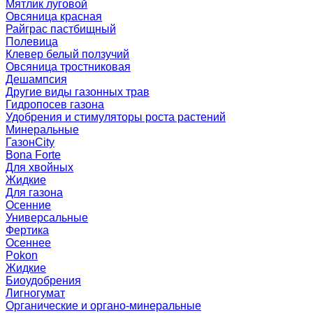
Мятлик луговой
Овсяница красная
Райграс пастбищный
Полевица
Клевер белый ползучий
Овсяница тростниковая
Дешампсия
Другие виды газонных трав
Гидропосев газона
Удобрения и стимуляторы роста растений
Минеральные
ГазонCity
Bona Forte
Для хвойных
Жидкие
Для газона
Осенние
Универсальные
Фертика
Осеннее
Pokon
Жидкие
Биоудобрения
Лигногумат
Органические и органо-минеральные