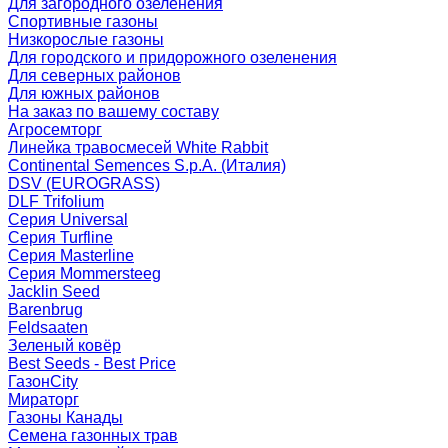
Для загородного озеленения
Спортивные газоны
Низкорослые газоны
Для городского и придорожного озеленения
Для северных районов
Для южных районов
На заказ по вашему составу
Агросемторг
Линейка травосмесей White Rabbit
Continental Semences S.p.A. (Италия)
DSV (EUROGRASS)
DLF Trifolium
Серия Universal
Серия Turfline
Серия Masterline
Серия Mommersteeg
Jacklin Seed
Barenbrug
Feldsaaten
Зеленый ковёр
Best Seeds - Best Price
ГазонCity
Мираторг
Газоны Канады
Семена газонных трав