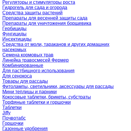
Регуляторы и стимуляторы роста
Гидрогель для сада и огорода
Средства защиты растений
Препараты для весенней защиты сада
Препараты для уничтожения борщевика
Гербициды
Фунгициды
Инсектициды
Средства от моли, тараканов и других домашних
насекомых
Семена кормовых трав
Линейка травосмесей Фермер
Комбинированные
Для пастбищного использования
Для сенокоса
Товары для рассады
Фитолампы, светильники, аксессуары для рассады
Мини теплицы и парники
Кокосовые таблетки, брикеты, субстраты
Торфяные таблетки и горшочки
Таблетки
Jiffy
Почвотабс
Горшочки
Газонные удобрения