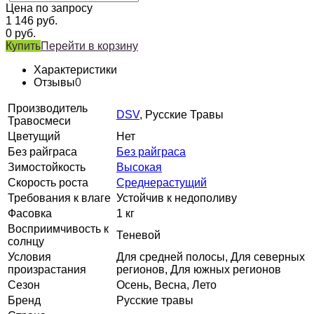
Цена по запросу
1 146
руб.
0
руб.
Купить
Перейти в корзину
Характеристики
Отзывы
0
Производитель
DSV
, Русские Травы
Травосмеси
Цветущий
Нет
Без райграса
Без райграса
Зимостойкость
Высокая
Скорость роста
Среднерастущий
Требования к влаге
Устойчив к недополиву
Фасовка
1 кг
Восприимчивость к
Теневой
солнцу
Условия
Для средней полосы, Для северных
произрастания
регионов, Для южных регионов
Сезон
Осень, Весна, Лето
Бренд
Русские травы