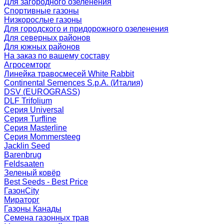
Для загородного озеленения
Спортивные газоны
Низкорослые газоны
Для городского и придорожного озеленения
Для северных районов
Для южных районов
На заказ по вашему составу
Агросемторг
Линейка травосмесей White Rabbit
Continental Semences S.p.A. (Италия)
DSV (EUROGRASS)
DLF Trifolium
Серия Universal
Серия Turfline
Серия Masterline
Серия Mommersteeg
Jacklin Seed
Barenbrug
Feldsaaten
Зеленый ковёр
Best Seeds - Best Price
ГазонCity
Мираторг
Газоны Канады
Семена газонных трав