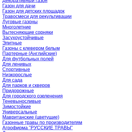
Декоративный газон
Газон для дачи
Газон для детских площадок
Травосмеси для рекультивации
Луговые газоны
Многолетние
Вытесняющие сорняки
Засухоустойчивые
Элитные
Газоны с клевером белым
Партерные (Английские)
Для футбольных полей
Для ленивых
Спортивные
Низкорослые
Для сада
Для парков и скверов
Придорожные
Для городского озеленения
Теневыносливые
Зимостойкие
Универсальные
Мавританские (цветущие)
Газонные травы по производителям
Агрофирма "РУССКИЕ ТРАВЫ"