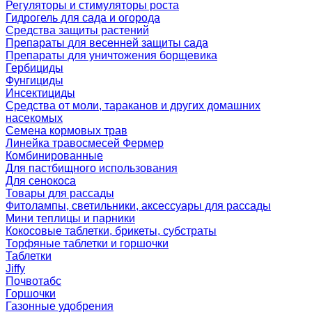
Регуляторы и стимуляторы роста
Гидрогель для сада и огорода
Средства защиты растений
Препараты для весенней защиты сада
Препараты для уничтожения борщевика
Гербициды
Фунгициды
Инсектициды
Средства от моли, тараканов и других домашних
насекомых
Семена кормовых трав
Линейка травосмесей Фермер
Комбинированные
Для пастбищного использования
Для сенокоса
Товары для рассады
Фитолампы, светильники, аксессуары для рассады
Мини теплицы и парники
Кокосовые таблетки, брикеты, субстраты
Торфяные таблетки и горшочки
Таблетки
Jiffy
Почвотабс
Горшочки
Газонные удобрения