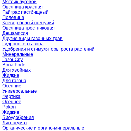
Мятлик луговой
Овсяница красная
Райграс пастбищный
Полевица
Клевер белый ползучий
Овсяница тростниковая
Дешампсия
Другие виды газонных трав
Гидропосев газона
Удобрения и стимуляторы роста растений
Минеральные
ГазонCity
Bona Forte
Для хвойных
Жидкие
Для газона
Осенние
Универсальные
Фертика
Осеннее
Pokon
Жидкие
Биоудобрения
Лигногумат
Органические и органо-минеральные