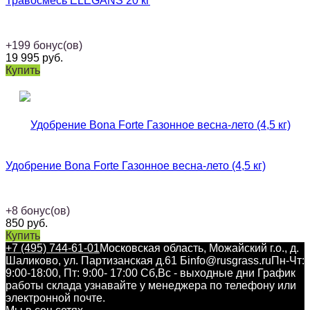
Травосмесь ELEGANS 20 кг
+
199
бонус(ов)
19 995
руб.
Купить
Удобрение Bona Forte Газонное весна-лето (4,5 кг)
+
8
бонус(ов)
850
руб.
Купить
+7 (495) 744-61-01
Московская область, Можайский г.о., д.
Шаликово, ул. Партизанская д.61 Б
info@rusgrass.ru
Пн-Чт:
9:00-18:00, Пт: 9:00- 17:00 Сб,Вс - выходные дни График
работы склада узнавайте у менеджера по телефону или
электронной почте.