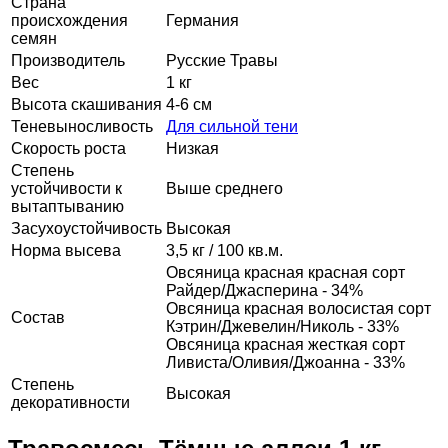
Страна
происхождения
Германия
семян
Производитель
Русские Травы
Вес
1 кг
Высота скашивания
4-6 см
Теневыносливость
Для сильной тени
Скорость роста
Низкая
Степень
устойчивости к
Выше среднего
вытаптыванию
Засухоустойчивость
Высокая
Норма высева
3,5 кг / 100 кв.м.
Овсяница красная красная сорт
Райдер/Джасперина - 34%
Овсяница красная волосистая сорт
Состав
Кэтрин/Джевелин/Николь - 33%
Овсяница красная жесткая сорт
Ливиста/Оливия/Джоанна - 33%
Степень
Высокая
декоративности