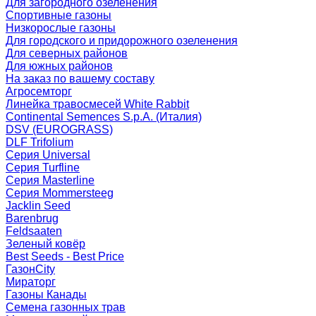
Для загородного озеленения
Спортивные газоны
Низкорослые газоны
Для городского и придорожного озеленения
Для северных районов
Для южных районов
На заказ по вашему составу
Агросемторг
Линейка травосмесей White Rabbit
Continental Semences S.p.A. (Италия)
DSV (EUROGRASS)
DLF Trifolium
Серия Universal
Серия Turfline
Серия Masterline
Серия Mommersteeg
Jacklin Seed
Barenbrug
Feldsaaten
Зеленый ковёр
Best Seeds - Best Price
ГазонCity
Мираторг
Газоны Канады
Семена газонных трав