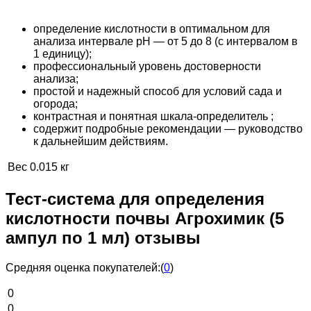
определение кислотности в оп­ти­маль­­ном для
анализа интервале pH — от 5 до 8 (с ин­тервалом в
1 единицу);
профессиональный уровень дос­то­вер­ности
анализа;
простой и надежный способ для ус­ло­вий сада и
огорода;
контрастная и понятная шкала-определитель ;
содержит подробные рекомен­да­ции — ру­ко­водство
к дальнейшим дей­стви­ям.
Вес
0.015 кг
Тест-система для определения
кислотности почвы Агрохимик (5
ампул по 1 мл) отзывы
Средняя оценка покупателей:
(
0
)
0
0