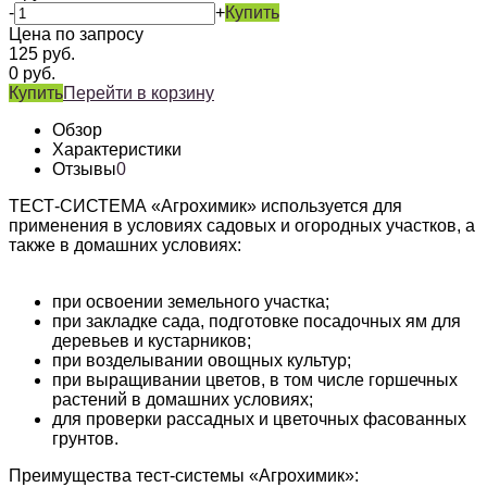
-
+
Купить
Цена по запросу
125
руб.
0
руб.
Купить
Перейти в корзину
Обзор
Характеристики
Отзывы
0
ТЕСТ-СИСТЕМА «Агрохимик» используется для
применения в условиях садовых и огородных участков, а
также в домашних условиях:
при освоении земельного участка;
при закладке сада, подготовке по­са­доч­ных ям для
деревьев и кус­тар­ников;
при возделывании овощных куль­тур;
при выращивании цветов, в том чис­ле гор­шечных
растений в до­маш­них ус­ло­виях;
для проверки рассадных и цве­точ­ных фа­со­ванных
грунтов.
Преимущества тест-системы «Агрохимик»: