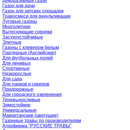
Декоративный газон
Газон для дачи
Газон для детских площадок
Травосмеси для рекультивации
Луговые газоны
Многолетние
Вытесняющие сорняки
Засухоустойчивые
Элитные
Газоны с клевером белым
Партерные (Английские)
Для футбольных полей
Для ленивых
Спортивные
Низкорослые
Для сада
Для парков и скверов
Придорожные
Для городского озеленения
Теневыносливые
Зимостойкие
Универсальные
Мавританские (цветущие)
Газонные травы по производителям
Агрофирма "РУССКИЕ ТРАВЫ"