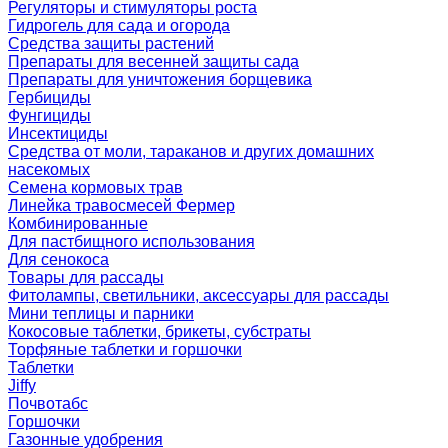
Регуляторы и стимуляторы роста
Гидрогель для сада и огорода
Средства защиты растений
Препараты для весенней защиты сада
Препараты для уничтожения борщевика
Гербициды
Фунгициды
Инсектициды
Средства от моли, тараканов и других домашних
насекомых
Семена кормовых трав
Линейка травосмесей Фермер
Комбинированные
Для пастбищного использования
Для сенокоса
Товары для рассады
Фитолампы, светильники, аксессуары для рассады
Мини теплицы и парники
Кокосовые таблетки, брикеты, субстраты
Торфяные таблетки и горшочки
Таблетки
Jiffy
Почвотабс
Горшочки
Газонные удобрения