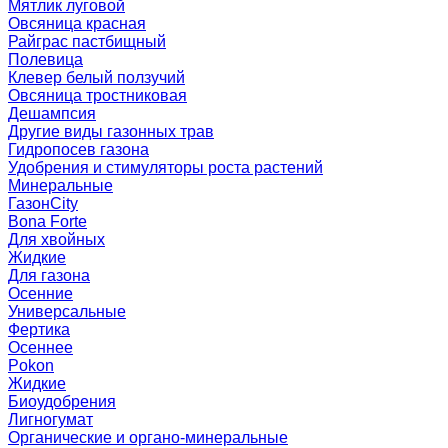
Мятлик луговой
Овсяница красная
Райграс пастбищный
Полевица
Клевер белый ползучий
Овсяница тростниковая
Дешампсия
Другие виды газонных трав
Гидропосев газона
Удобрения и стимуляторы роста растений
Минеральные
ГазонCity
Bona Forte
Для хвойных
Жидкие
Для газона
Осенние
Универсальные
Фертика
Осеннее
Pokon
Жидкие
Биоудобрения
Лигногумат
Органические и органо-минеральные