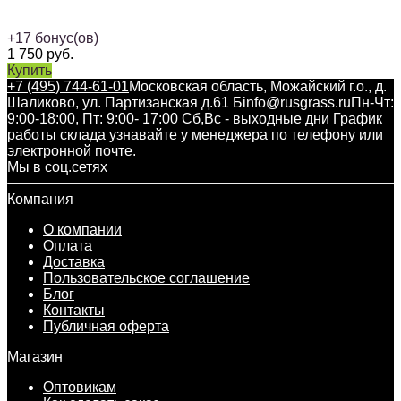
+
17
бонус(ов)
1 750
руб.
Купить
+7 (495) 744-61-01
Московская область, Можайский г.о., д.
Шаликово, ул. Партизанская д.61 Б
info@rusgrass.ru
Пн-Чт:
9:00-18:00, Пт: 9:00- 17:00 Сб,Вс - выходные дни График
работы склада узнавайте у менеджера по телефону или
электронной почте.
Мы в соц.сетях
Компания
О компании
Оплата
Доставка
Пользовательское соглашение
Блог
Контакты
Публичная оферта
Магазин
Оптовикам