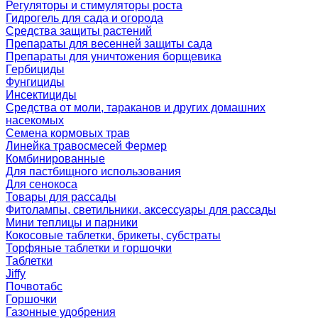
Регуляторы и стимуляторы роста
Гидрогель для сада и огорода
Средства защиты растений
Препараты для весенней защиты сада
Препараты для уничтожения борщевика
Гербициды
Фунгициды
Инсектициды
Средства от моли, тараканов и других домашних
насекомых
Семена кормовых трав
Линейка травосмесей Фермер
Комбинированные
Для пастбищного использования
Для сенокоса
Товары для рассады
Фитолампы, светильники, аксессуары для рассады
Мини теплицы и парники
Кокосовые таблетки, брикеты, субстраты
Торфяные таблетки и горшочки
Таблетки
Jiffy
Почвотабс
Горшочки
Газонные удобрения