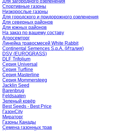
Для загородного озеленения
Спортивные газоны
Низкорослые газоны
Для городского и придорожного озеленения
Для северных районов
Для южных районов
На заказ по вашему составу
Агросемторг
Линейка травосмесей White Rabbit
Continental Semences S.p.A. (Италия)
DSV (EUROGRASS)
DLF Trifolium
Серия Universal
Серия Turfline
Серия Masterline
Серия Mommersteeg
Jacklin Seed
Barenbrug
Feldsaaten
Зеленый ковёр
Best Seeds - Best Price
ГазонCity
Мираторг
Газоны Канады
Семена газонных трав