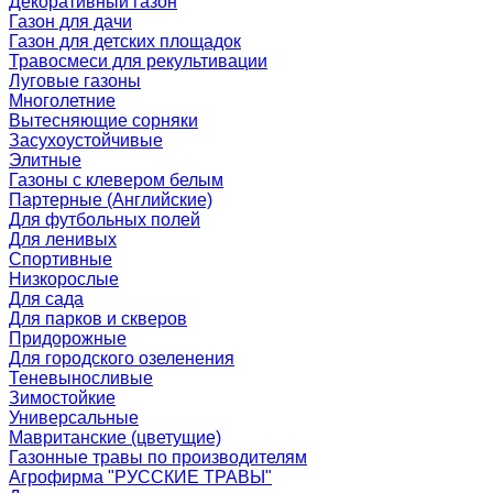
Декоративный газон
Газон для дачи
Газон для детских площадок
Травосмеси для рекультивации
Луговые газоны
Многолетние
Вытесняющие сорняки
Засухоустойчивые
Элитные
Газоны с клевером белым
Партерные (Английские)
Для футбольных полей
Для ленивых
Спортивные
Низкорослые
Для сада
Для парков и скверов
Придорожные
Для городского озеленения
Теневыносливые
Зимостойкие
Универсальные
Мавританские (цветущие)
Газонные травы по производителям
Агрофирма "РУССКИЕ ТРАВЫ"