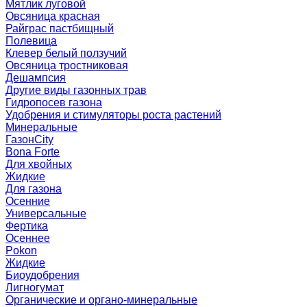
Мятлик луговой
Овсяница красная
Райграс пастбищный
Полевица
Клевер белый ползучий
Овсяница тростниковая
Дешампсия
Другие виды газонных трав
Гидропосев газона
Удобрения и стимуляторы роста растений
Минеральные
ГазонCity
Bona Forte
Для хвойных
Жидкие
Для газона
Осенние
Универсальные
Фертика
Осеннее
Pokon
Жидкие
Биоудобрения
Лигногумат
Органические и органо-минеральные