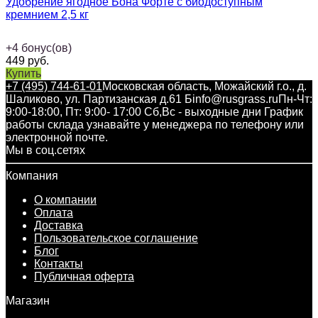
Удобрение ягодное Бона Форте с биодоступным
кремнием 2,5 кг
+
4
бонус(ов)
449
руб.
Купить
+7 (495) 744-61-01
Московская область, Можайский г.о., д.
Шаликово, ул. Партизанская д.61 Б
info@rusgrass.ru
Пн-Чт:
9:00-18:00, Пт: 9:00- 17:00 Сб,Вс - выходные дни График
работы склада узнавайте у менеджера по телефону или
электронной почте.
Мы в соц.сетях
Компания
О компании
Оплата
Доставка
Пользовательское соглашение
Блог
Контакты
Публичная оферта
Магазин