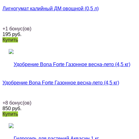
Лигногумат калийный ДМ овощной (0,5 л)
+
1
бонус(ов)
195
руб.
Купить
Удобрение Bona Forte Газонное весна-лето (4,5 кг)
+
8
бонус(ов)
850
руб.
Купить