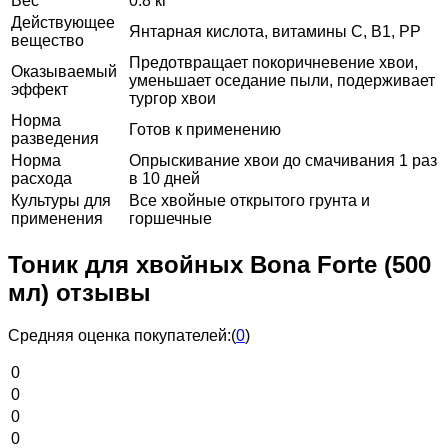
Вес
0.8 кг
Действующее
Янтарная кислота, витамины С, В1, РР
вещество
Предотвращает покоричневение хвои,
Оказываемый
уменьшает оседание пыли, подерживает
эффект
тургор хвои
Норма
Готов к применению
разведения
Норма
Опрыскивание хвои до смачивания 1 раз
расхода
в 10 дней
Культуры для
Все хвойные открытого грунта и
применения
горшечные
Тоник для хвойных Bona Forte (500
мл) отзывы
Средняя оценка покупателей:
(
0
)
0
0
0
0