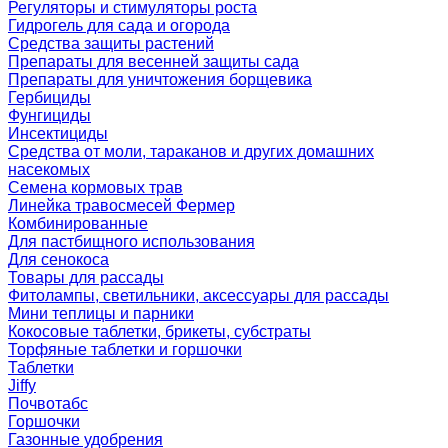
Регуляторы и стимуляторы роста
Гидрогель для сада и огорода
Средства защиты растений
Препараты для весенней защиты сада
Препараты для уничтожения борщевика
Гербициды
Фунгициды
Инсектициды
Средства от моли, тараканов и других домашних
насекомых
Семена кормовых трав
Линейка травосмесей Фермер
Комбинированные
Для пастбищного использования
Для сенокоса
Товары для рассады
Фитолампы, светильники, аксессуары для рассады
Мини теплицы и парники
Кокосовые таблетки, брикеты, субстраты
Торфяные таблетки и горшочки
Таблетки
Jiffy
Почвотабс
Горшочки
Газонные удобрения