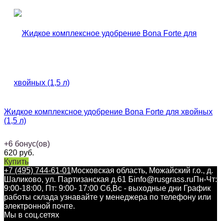
Жидкое комплексное удобрение Bona Forte для хвойных
(1,5 л)
+
6
бонус(ов)
620
руб.
Купить
+7 (495) 744-61-01
Московская область, Можайский г.о., д.
Шаликово, ул. Партизанская д.61 Б
info@rusgrass.ru
Пн-Чт:
9:00-18:00, Пт: 9:00- 17:00 Сб,Вс - выходные дни График
работы склада узнавайте у менеджера по телефону или
электронной почте.
Мы в соц.сетях