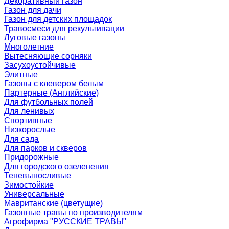
Декоративный газон
Газон для дачи
Газон для детских площадок
Травосмеси для рекультивации
Луговые газоны
Многолетние
Вытесняющие сорняки
Засухоустойчивые
Элитные
Газоны с клевером белым
Партерные (Английские)
Для футбольных полей
Для ленивых
Спортивные
Низкорослые
Для сада
Для парков и скверов
Придорожные
Для городского озеленения
Теневыносливые
Зимостойкие
Универсальные
Мавританские (цветущие)
Газонные травы по производителям
Агрофирма "РУССКИЕ ТРАВЫ"