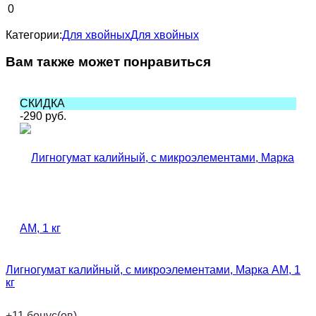
0
Категории:
Для хвойных
Для хвойных
Вам также может понравиться
СКИДКА
-290
руб.
Лигногумат калийный, с микроэлементами, Марка АМ, 1
кг
+
11
бонус(ов)