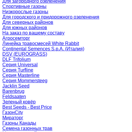
Для загородного озеленения
Спортивные газоны
Низкорослые газоны
Для городского и придорожного озеленения
Для северных районов
Для южных районов
На заказ по вашему составу
Агросемторг
Линейка травосмесей White Rabbit
Continental Semences S.p.A. (Италия)
DSV (EUROGRASS)
DLF Trifolium
Серия Universal
Серия Turfline
Серия Masterline
Серия Mommersteeg
Jacklin Seed
Barenbrug
Feldsaaten
Зеленый ковёр
Best Seeds - Best Price
ГазонCity
Мираторг
Газоны Канады
Семена газонных трав