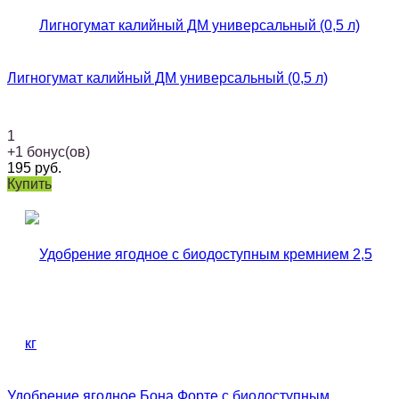
Лигногумат калийный ДМ универсальный (0,5 л)
1
+
1
бонус(ов)
195
руб.
Купить
Удобрение ягодное Бона Форте с биодоступным