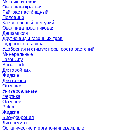
Мятлик луговой
Овсяница красная
Райграс пастбищный
Полевица
Клевер белый ползучий
Овсяница тростниковая
Дешампсия
Другие виды газонных трав
Гидропосев газона
Удобрения и стимуляторы роста растений
Минеральные
ГазонCity
Bona Forte
Для хвойных
Жидкие
Для газона
Осенние
Универсальные
Фертика
Осеннее
Pokon
Жидкие
Биоудобрения
Лигногумат
Органические и органо-минеральные