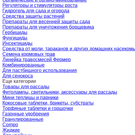
Регуляторы и стимуляторы роста
Гидрогель для сада и огорода
Средства защиты растений
Препараты для весенней защиты сада
Препараты для уничтожения борщевика
Гербициды
Фунгициды
Инсектициды
Средства от моли, тараканов и других домашних насеком
Семена кормовых трав
Линейка травосмесей Фермер
Комбинированные
Для пастбищного использования
Для сенокоса
Еще категории
Товары для рассады
Фитолампы, светильники, аксессуары для рассады
Мини теплицы и парники
Кокосовые таблетки, брикеты, субстраты
Торфяные таблетки и горшочки
Газонные удобрения
Гранулированные
Compo
Жидкие