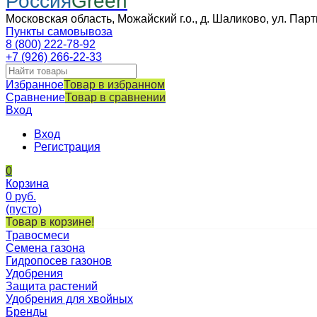
Россия
Green
Московская область, Можайский г.о., д. Шаликово, ул. Парт
Пункты самовывоза
8 (800) 222-78-92
+7 (926) 266-22-33
Избранное
Товар в избранном
Сравнение
Товар в сравнении
Вход
Вход
Регистрация
0
Корзина
0
руб.
(пусто)
Товар в корзине!
Травосмеси
Семена газона
Гидропосев газонов
Удобрения
Защита растений
Удобрения для хвойных
Бренды