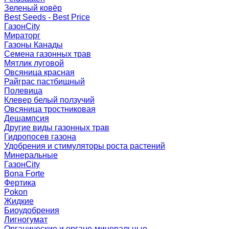
Зеленый ковёр
Best Seeds - Best Price
ГазонCity
Мираторг
Газоны Канады
Семена газонных трав
Мятлик луговой
Овсяница красная
Райграс пастбищный
Полевица
Клевер белый ползучий
Овсяница тростниковая
Дешампсия
Другие виды газонных трав
Гидропосев газона
Удобрения и стимуляторы роста растений
Минеральные
ГазонCity
Bona Forte
Фертика
Pokon
Жидкие
Биоудобрения
Лигногумат
Органические и органо-минеральные