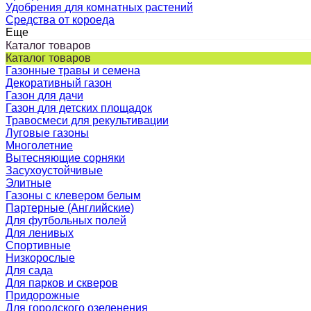
Удобрения для комнатных растений
Средства от короеда
Еще
Каталог товаров
Каталог товаров
Газонные травы и семена
Декоративный газон
Газон для дачи
Газон для детских площадок
Травосмеси для рекультивации
Луговые газоны
Многолетние
Вытесняющие сорняки
Засухоустойчивые
Элитные
Газоны с клевером белым
Партерные (Английские)
Для футбольных полей
Для ленивых
Спортивные
Низкорослые
Для сада
Для парков и скверов
Придорожные
Для городского озеленения