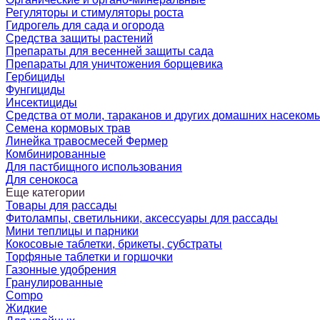
Регуляторы и стимуляторы роста
Гидрогель для сада и огорода
Средства защиты растений
Препараты для весенней защиты сада
Препараты для уничтожения борщевика
Гербициды
Фунгициды
Инсектициды
Средства от моли, тараканов и других домашних насеком
Семена кормовых трав
Линейка травосмесей Фермер
Комбинированные
Для пастбищного использования
Для сенокоса
Еще категории
Товары для рассады
Фитолампы, светильники, аксессуары для рассады
Мини теплицы и парники
Кокосовые таблетки, брикеты, субстраты
Торфяные таблетки и горшочки
Газонные удобрения
Гранулированные
Compo
Жидкие