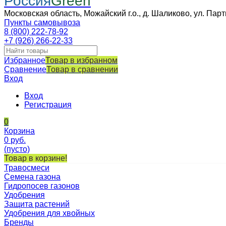
Россия
Green
Московская область, Можайский г.о., д. Шаликово, ул. Парт
Пункты самовывоза
8 (800) 222-78-92
+7 (926) 266-22-33
Избранное
Товар в избранном
Сравнение
Товар в сравнении
Вход
Вход
Регистрация
0
Корзина
0
руб.
(пусто)
Товар в корзине!
Травосмеси
Семена газона
Гидропосев газонов
Удобрения
Защита растений
Удобрения для хвойных
Бренды