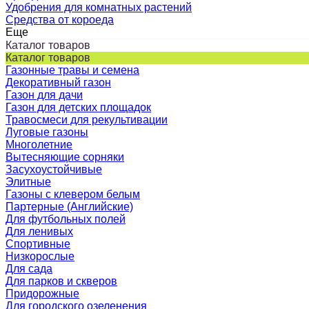
Удобрения для комнатных растений
Средства от короеда
Еще
Каталог товаров
Каталог товаров
Газонные травы и семена
Декоративный газон
Газон для дачи
Газон для детских площадок
Травосмеси для рекультивации
Луговые газоны
Многолетние
Вытесняющие сорняки
Засухоустойчивые
Элитные
Газоны с клевером белым
Партерные (Английские)
Для футбольных полей
Для ленивых
Спортивные
Низкорослые
Для сада
Для парков и скверов
Придорожные
Для городского озеленения