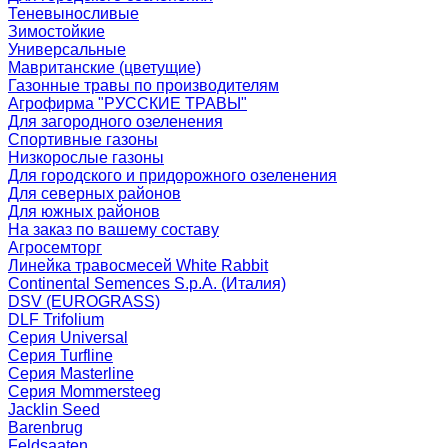
Теневыносливые
Зимостойкие
Универсальные
Мавританские (цветущие)
Газонные травы по производителям
Агрофирма "РУССКИЕ ТРАВЫ"
Для загородного озеленения
Спортивные газоны
Низкорослые газоны
Для городского и придорожного озеленения
Для северных районов
Для южных районов
На заказ по вашему составу
Агросемторг
Линейка травосмесей White Rabbit
Continental Semences S.p.A. (Италия)
DSV (EUROGRASS)
DLF Trifolium
Серия Universal
Серия Turfline
Серия Masterline
Серия Mommersteeg
Jacklin Seed
Barenbrug
Feldsaaten