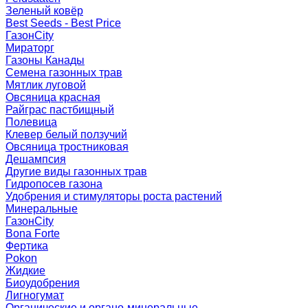
Зеленый ковёр
Best Seeds - Best Price
ГазонCity
Мираторг
Газоны Канады
Семена газонных трав
Мятлик луговой
Овсяница красная
Райграс пастбищный
Полевица
Клевер белый ползучий
Овсяница тростниковая
Дешампсия
Другие виды газонных трав
Гидропосев газона
Удобрения и стимуляторы роста растений
Минеральные
ГазонCity
Bona Forte
Фертика
Pokon
Жидкие
Биоудобрения
Лигногумат
Органические и органо-минеральные