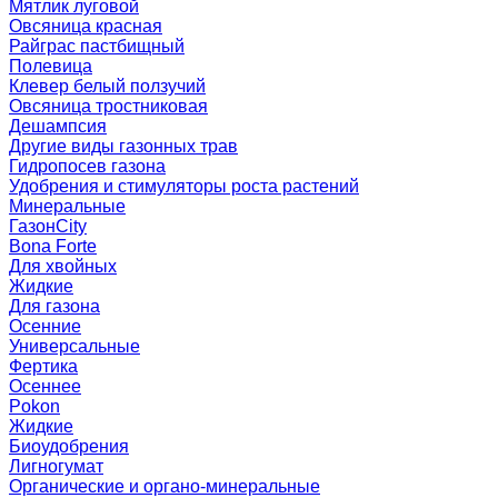
Мятлик луговой
Овсяница красная
Райграс пастбищный
Полевица
Клевер белый ползучий
Овсяница тростниковая
Дешампсия
Другие виды газонных трав
Гидропосев газона
Удобрения и стимуляторы роста растений
Минеральные
ГазонCity
Bona Forte
Для хвойных
Жидкие
Для газона
Осенние
Универсальные
Фертика
Осеннее
Pokon
Жидкие
Биоудобрения
Лигногумат
Органические и органо-минеральные