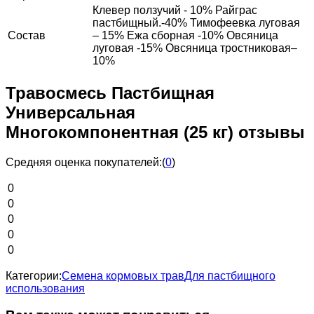
Клевер ползучий - 10% Райграс
пастбищный.-40% Тимофеевка луговая
Состав
– 15% Ежа сборная -10% Овсяница
луговая -15% Овсяница тростниковая–
10%
Травосмесь Пастбищная
Универсальная
Многокомпонентная (25 кг) отзывы
Средняя оценка покупателей:
(
0
)
0
0
0
0
0
Категории:
Семена кормовых трав
Для пастбищного
использования