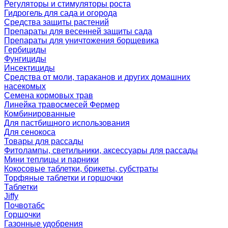
Регуляторы и стимуляторы роста
Гидрогель для сада и огорода
Средства защиты растений
Препараты для весенней защиты сада
Препараты для уничтожения борщевика
Гербициды
Фунгициды
Инсектициды
Средства от моли, тараканов и других домашних
насекомых
Семена кормовых трав
Линейка травосмесей Фермер
Комбинированные
Для пастбищного использования
Для сенокоса
Товары для рассады
Фитолампы, светильники, аксессуары для рассады
Мини теплицы и парники
Кокосовые таблетки, брикеты, субстраты
Торфяные таблетки и горшочки
Таблетки
Jiffy
Почвотабс
Горшочки
Газонные удобрения