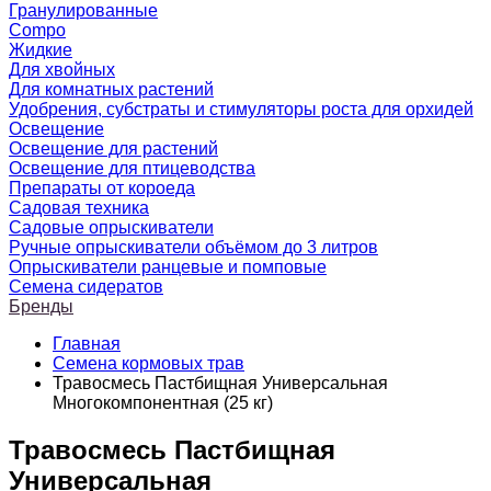
Гранулированные
Compo
Жидкие
Для хвойных
Для комнатных растений
Удобрения, субстраты и стимуляторы роста для орхидей
Освещение
Освещение для растений
Освещение для птицеводства
Препараты от короеда
Садовая техника
Садовые опрыскиватели
Ручные опрыскиватели объёмом до 3 литров
Опрыскиватели ранцевые и помповые
Семена сидератов
Бренды
Главная
Семена кормовых трав
Травосмесь Пастбищная Универсальная
Многокомпонентная (25 кг)
Травосмесь Пастбищная
Универсальная