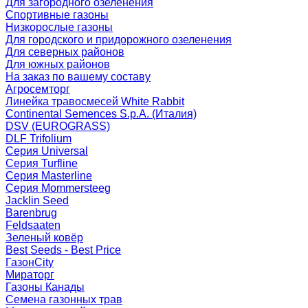
Для загородного озеленения
Спортивные газоны
Низкорослые газоны
Для городского и придорожного озеленения
Для северных районов
Для южных районов
На заказ по вашему составу
Агросемторг
Линейка травосмесей White Rabbit
Continental Semences S.p.A. (Италия)
DSV (EUROGRASS)
DLF Trifolium
Серия Universal
Серия Turfline
Серия Masterline
Серия Mommersteeg
Jacklin Seed
Barenbrug
Feldsaaten
Зеленый ковёр
Best Seeds - Best Price
ГазонCity
Мираторг
Газоны Канады
Семена газонных трав