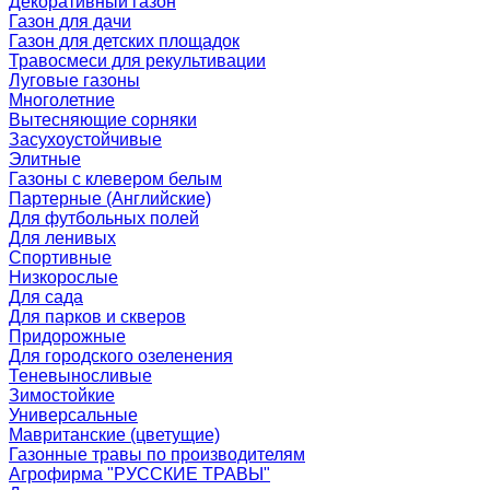
Декоративный газон
Газон для дачи
Газон для детских площадок
Травосмеси для рекультивации
Луговые газоны
Многолетние
Вытесняющие сорняки
Засухоустойчивые
Элитные
Газоны с клевером белым
Партерные (Английские)
Для футбольных полей
Для ленивых
Спортивные
Низкорослые
Для сада
Для парков и скверов
Придорожные
Для городского озеленения
Теневыносливые
Зимостойкие
Универсальные
Мавританские (цветущие)
Газонные травы по производителям
Агрофирма "РУССКИЕ ТРАВЫ"