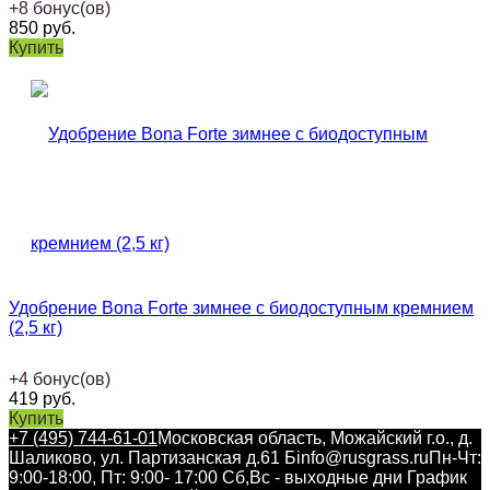
+
8
бонус(ов)
850
руб.
Купить
Удобрение Bona Forte зимнее с биодоступным кремнием
(2,5 кг)
+
4
бонус(ов)
419
руб.
Купить
+7 (495) 744-61-01
Московская область, Можайский г.о., д.
Шаликово, ул. Партизанская д.61 Б
info@rusgrass.ru
Пн-Чт:
9:00-18:00, Пт: 9:00- 17:00 Сб,Вс - выходные дни График