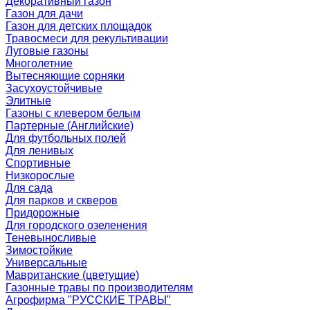
Декоративный газон
Газон для дачи
Газон для детских площадок
Травосмеси для рекультивации
Луговые газоны
Многолетние
Вытесняющие сорняки
Засухоустойчивые
Элитные
Газоны с клевером белым
Партерные (Английские)
Для футбольных полей
Для ленивых
Спортивные
Низкорослые
Для сада
Для парков и скверов
Придорожные
Для городского озеленения
Теневыносливые
Зимостойкие
Универсальные
Мавританские (цветущие)
Газонные травы по производителям
Агрофирма "РУССКИЕ ТРАВЫ"