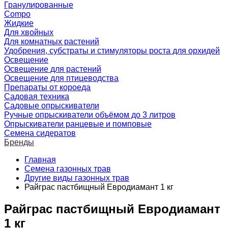
Гранулированные
Compo
Жидкие
Для хвойных
Для комнатных растений
Удобрения, субстраты и стимуляторы роста для орхидей
Освещение
Освещение для растений
Освещение для птицеводства
Препараты от короеда
Садовая техника
Садовые опрыскиватели
Ручные опрыскиватели объёмом до 3 литров
Опрыскиватели ранцевые и помповые
Семена сидератов
Бренды
Главная
Семена газонных трав
Другие виды газонных трав
Райграс пастбищный Евродиамант 1 кг
Райграс пастбищный Евродиамант
1 кг