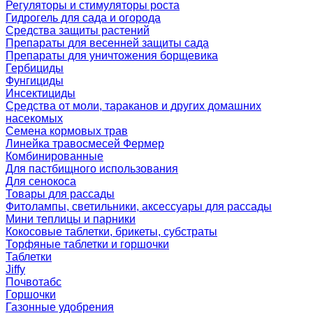
Регуляторы и стимуляторы роста
Гидрогель для сада и огорода
Средства защиты растений
Препараты для весенней защиты сада
Препараты для уничтожения борщевика
Гербициды
Фунгициды
Инсектициды
Средства от моли, тараканов и других домашних
насекомых
Семена кормовых трав
Линейка травосмесей Фермер
Комбинированные
Для пастбищного использования
Для сенокоса
Товары для рассады
Фитолампы, светильники, аксессуары для рассады
Мини теплицы и парники
Кокосовые таблетки, брикеты, субстраты
Торфяные таблетки и горшочки
Таблетки
Jiffy
Почвотабс
Горшочки
Газонные удобрения