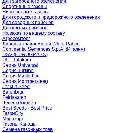
Для загородного озеленения
Спортивные газоны
Низкорослые газоны
Для городского и придорожного озеленения
Для северных районов
Для южных районов
На заказ по вашему составу
Агросемторг
Линейка травосмесей White Rabbit
Continental Semences S.p.A. (Италия)
DSV (EUROGRASS)
DLF Trifolium
Серия Universal
Серия Turfline
Серия Masterline
Серия Mommersteeg
Jacklin Seed
Barenbrug
Feldsaaten
Зеленый ковёр
Best Seeds - Best Price
ГазонCity
Мираторг
Газоны Канады
Семена газонных трав