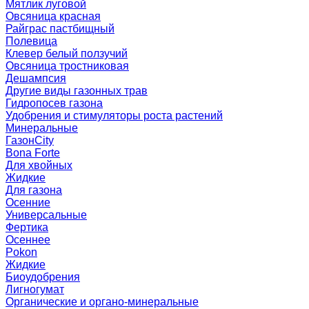
Мятлик луговой
Овсяница красная
Райграс пастбищный
Полевица
Клевер белый ползучий
Овсяница тростниковая
Дешампсия
Другие виды газонных трав
Гидропосев газона
Удобрения и стимуляторы роста растений
Минеральные
ГазонCity
Bona Forte
Для хвойных
Жидкие
Для газона
Осенние
Универсальные
Фертика
Осеннее
Pokon
Жидкие
Биоудобрения
Лигногумат
Органические и органо-минеральные