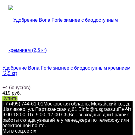
Удобрение Bona Forte зимнее с биодоступным кремнием
(2,5 кг)
+
4
бонус(ов)
419
руб.
Купить
+7 (495) 744-61-01
Московская область, Можайский г.о., д.
Шаликово, ул. Партизанская д.61 Б
info@rusgrass.ru
Пн-Чт:
9:00-18:00, Пт: 9:00- 17:00 Сб,Вс - выходные дни График
работы склада узнавайте у менеджера по телефону или
электронной почте.
Мы в соц.сетях