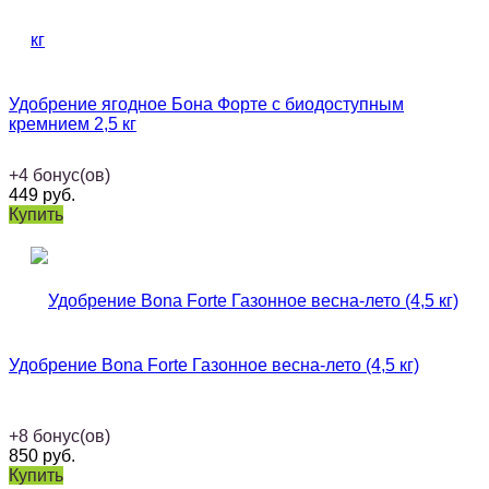
Удобрение ягодное Бона Форте с биодоступным
кремнием 2,5 кг
+
4
бонус(ов)
449
руб.
Купить
Удобрение Bona Forte Газонное весна-лето (4,5 кг)
+
8
бонус(ов)
850
руб.
Купить